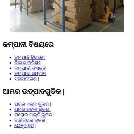
କମ୍ପାନୀ ବିଷୟରେ
କମ୍ପାନି ବିବରଣୀ
ବିକାଶ ଇତିହାସ
କମ୍ପାନୀ ସଂସ୍କୃତି
କମ୍ପାନୀ ସମ୍ମାନ
ସହଭାଗୀଗଣ |
ଆମର ଉତ୍ପାଦଗୁଡିକ |
ଘରର ଏକକ କୁକର |
ଘରର ଡବଲ୍ କୁକର |
ଘରୋଇ ମଲ୍ଟି କୁକର |
ବାଣିଜ୍ୟିକ କୁକର |
ରେଞ୍ଜ୍ ହୁଡ୍ |