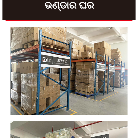
ଭଣ୍ଡାର ଘର