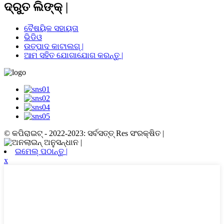
ଦ୍ରୁତ ଲିଙ୍କ୍ |
ବୈଷୟିକ ସହାୟତା
ଭିଡିଓ
ଉତ୍ପାଦ କାଟାଲଗ୍ |
ଆମ ସହିତ ଯୋଗାଯୋଗ କରନ୍ତୁ |
© କପିରାଇଟ୍ - 2022-2023: ସର୍ବସତ୍ତ୍ Res ସଂରକ୍ଷିତ |
ଇମେଲ୍ ପଠାନ୍ତୁ |
x