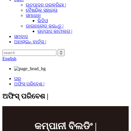
ଉତ୍ପାଦନ ପ୍ରକ୍ରିୟା |
ବୈଷୟିକ ସହାୟତା
ସମାଧାନ
ଭିଡିଓ
ଡାଉନଲୋଡ୍ କରନ୍ତୁ |
ଉତ୍ପାଦ କାଟାଲଗ୍ |
ସମ୍ବାଦ
ଅନଲାଇନ୍ ବାର୍ତ୍ତା |
English
ଘର
ଅଫିସ୍ ପରିବେଶ |
ଅଫିସ୍ ପରିବେଶ |
କମ୍ପାନୀ ବିଲଡିଂ |