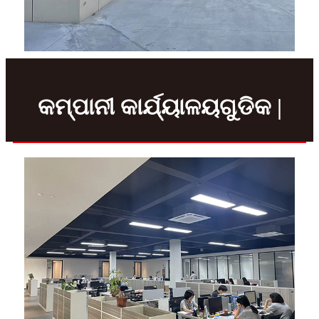
କମ୍ପାନୀ କାର୍ଯ୍ୟାଳୟଗୁଡିକ |