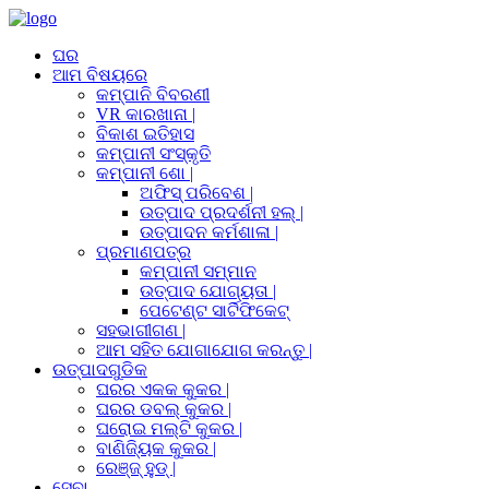
ଘର
ଆମ ବିଷୟରେ
କମ୍ପାନି ବିବରଣୀ
VR କାରଖାନା |
ବିକାଶ ଇତିହାସ
କମ୍ପାନୀ ସଂସ୍କୃତି
କମ୍ପାନୀ ଶୋ |
ଅଫିସ୍ ପରିବେଶ |
ଉତ୍ପାଦ ପ୍ରଦର୍ଶନୀ ହଲ୍ |
ଉତ୍ପାଦନ କର୍ମଶାଳା |
ପ୍ରମାଣପତ୍ର
କମ୍ପାନୀ ସମ୍ମାନ
ଉତ୍ପାଦ ଯୋଗ୍ୟତା |
ପେଟେଣ୍ଟ ସାର୍ଟିଫିକେଟ୍
ସହଭାଗୀଗଣ |
ଆମ ସହିତ ଯୋଗାଯୋଗ କରନ୍ତୁ |
ଉତ୍ପାଦଗୁଡିକ
ଘରର ଏକକ କୁକର |
ଘରର ଡବଲ୍ କୁକର |
ଘରୋଇ ମଲ୍ଟି କୁକର |
ବାଣିଜ୍ୟିକ କୁକର |
ରେଞ୍ଜ୍ ହୁଡ୍ |
ସେବା