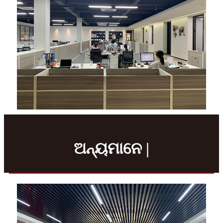
ଅନ୍ୟମାନେ |