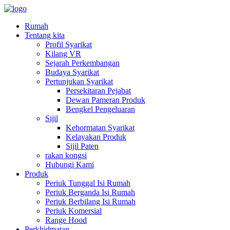
Rumah
Tentang kita
Profil Syarikat
Kilang VR
Sejarah Perkembangan
Budaya Syarikat
Pertunjukan Syarikat
Persekitaran Pejabat
Dewan Pameran Produk
Bengkel Pengeluaran
Sijil
Kehormatan Syarikat
Kelayakan Produk
Sijil Paten
rakan kongsi
Hubungi Kami
Produk
Periuk Tunggal Isi Rumah
Periuk Berganda Isi Rumah
Periuk Berbilang Isi Rumah
Periuk Komersial
Range Hood
Perkhidmatan