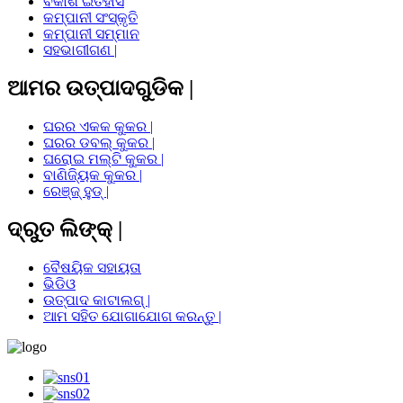
ବିକାଶ ଇତିହାସ
କମ୍ପାନୀ ସଂସ୍କୃତି
କମ୍ପାନୀ ସମ୍ମାନ
ସହଭାଗୀଗଣ |
ଆମର ଉତ୍ପାଦଗୁଡିକ |
ଘରର ଏକକ କୁକର |
ଘରର ଡବଲ୍ କୁକର |
ଘରୋଇ ମଲ୍ଟି କୁକର |
ବାଣିଜ୍ୟିକ କୁକର |
ରେଞ୍ଜ୍ ହୁଡ୍ |
ଦ୍ରୁତ ଲିଙ୍କ୍ |
ବୈଷୟିକ ସହାୟତା
ଭିଡିଓ
ଉତ୍ପାଦ କାଟାଲଗ୍ |
ଆମ ସହିତ ଯୋଗାଯୋଗ କରନ୍ତୁ |