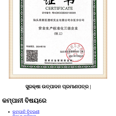
ସୁରକ୍ଷା ଉତ୍ପାଦନ ପ୍ରମାଣପତ୍ର |
କମ୍ପାନୀ ବିଷୟରେ
କମ୍ପାନି ବିବରଣୀ