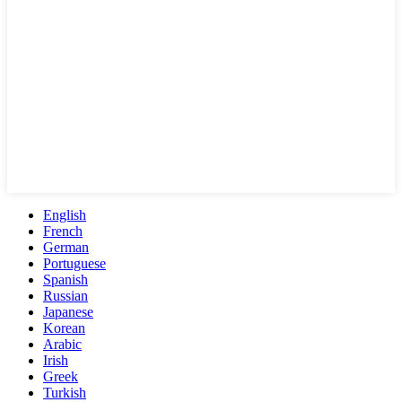
English
French
German
Portuguese
Spanish
Russian
Japanese
Korean
Arabic
Irish
Greek
Turkish