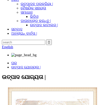
ଉତ୍ପାଦନ ପ୍ରକ୍ରିୟା |
ବୈଷୟିକ ସହାୟତା
ସମାଧାନ
ଭିଡିଓ
ଡାଉନଲୋଡ୍ କରନ୍ତୁ |
ଉତ୍ପାଦ କାଟାଲଗ୍ |
ସମ୍ବାଦ
ଅନଲାଇନ୍ ବାର୍ତ୍ତା |
English
ଘର
ଉତ୍ପାଦ ଯୋଗ୍ୟତା |
ଉତ୍ପାଦ ଯୋଗ୍ୟତା |