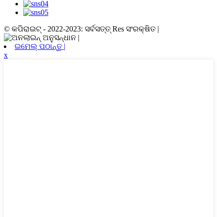
© କପିରାଇଟ୍ - 2022-2023: ସର୍ବସତ୍ତ୍ Res ସଂରକ୍ଷିତ |
ଇମେଲ୍ ପଠାନ୍ତୁ |
x