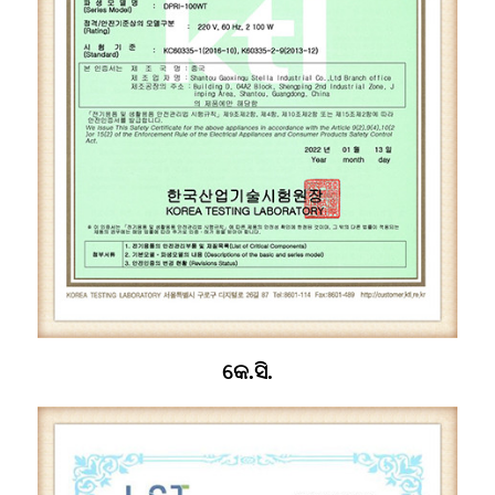
କେ.ସି.