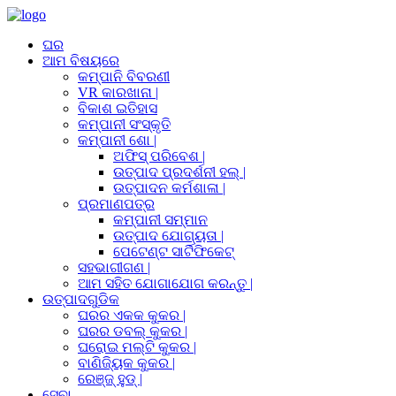
ଘର
ଆମ ବିଷୟରେ
କମ୍ପାନି ବିବରଣୀ
VR କାରଖାନା |
ବିକାଶ ଇତିହାସ
କମ୍ପାନୀ ସଂସ୍କୃତି
କମ୍ପାନୀ ଶୋ |
ଅଫିସ୍ ପରିବେଶ |
ଉତ୍ପାଦ ପ୍ରଦର୍ଶନୀ ହଲ୍ |
ଉତ୍ପାଦନ କର୍ମଶାଳା |
ପ୍ରମାଣପତ୍ର
କମ୍ପାନୀ ସମ୍ମାନ
ଉତ୍ପାଦ ଯୋଗ୍ୟତା |
ପେଟେଣ୍ଟ ସାର୍ଟିଫିକେଟ୍
ସହଭାଗୀଗଣ |
ଆମ ସହିତ ଯୋଗାଯୋଗ କରନ୍ତୁ |
ଉତ୍ପାଦଗୁଡିକ
ଘରର ଏକକ କୁକର |
ଘରର ଡବଲ୍ କୁକର |
ଘରୋଇ ମଲ୍ଟି କୁକର |
ବାଣିଜ୍ୟିକ କୁକର |
ରେଞ୍ଜ୍ ହୁଡ୍ |
ସେବା