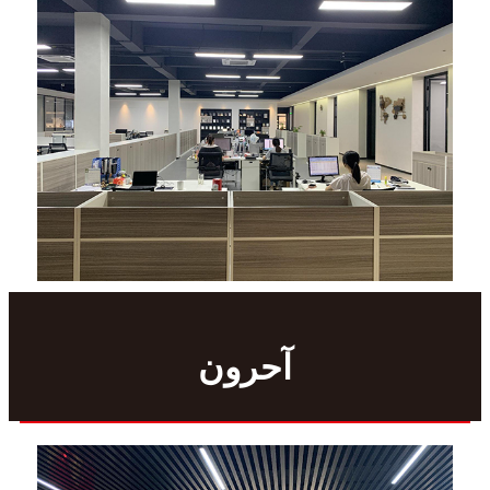
آحرون