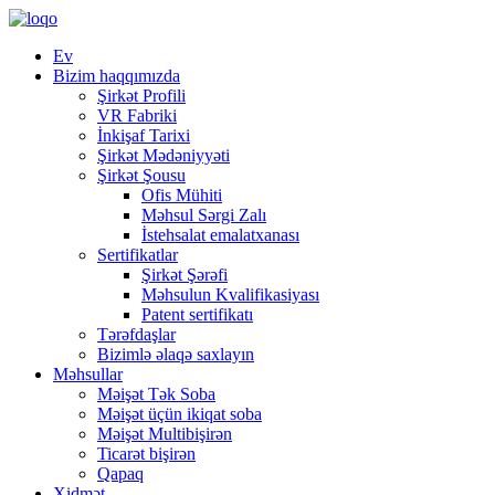
Ev
Bizim haqqımızda
Şirkət Profili
VR Fabriki
İnkişaf Tarixi
Şirkət Mədəniyyəti
Şirkət Şousu
Ofis Mühiti
Məhsul Sərgi Zalı
İstehsalat emalatxanası
Sertifikatlar
Şirkət Şərəfi
Məhsulun Kvalifikasiyası
Patent sertifikatı
Tərəfdaşlar
Bizimlə əlaqə saxlayın
Məhsullar
Məişət Tək Soba
Məişət üçün ikiqat soba
Məişət Multibişirən
Ticarət bişirən
Qapaq
Xidmət