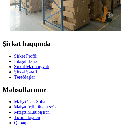
Şirkət haqqında
Şirkət Profili
İnkişaf Tarixi
Şirkət Mədəniyyəti
Şirkət Şərəfi
Tərəfdaşlar
Məhsullarımız
Məişət Tək Soba
Məişət üçün ikiqat soba
Məişət Multibişirən
Ticarət bişirən
Qapaq