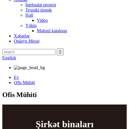
İstehsalat prosesi
Texniki dəstək
Həll
Video
Yüklə
Məhsul kataloqu
Xəbərlər
Onlayn Mesaj
English
Ev
Ofis Mühiti
Ofis Mühiti
Şirkət binaları