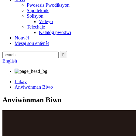
Pwosesis Pwodiksyon
Sipo teknik
Solisyon
Videyo
Telechaje
Katalòg pwodwi
Nouvèl
Mesaj sou entènèt
English
Lakay
Anviwònman Biwo
Anviwònman Biwo