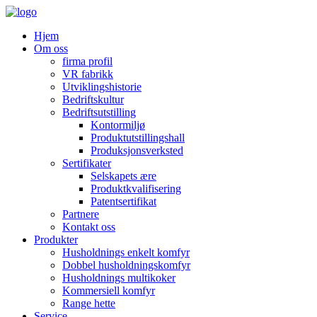
Hjem
Om oss
firma profil
VR fabrikk
Utviklingshistorie
Bedriftskultur
Bedriftsutstilling
Kontormiljø
Produktutstillingshall
Produksjonsverksted
Sertifikater
Selskapets ære
Produktkvalifisering
Patentsertifikat
Partnere
Kontakt oss
Produkter
Husholdnings enkelt komfyr
Dobbel husholdningskomfyr
Husholdnings multikoker
Kommersiell komfyr
Range hette
Service