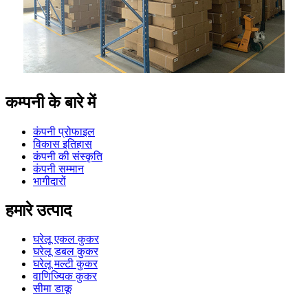
कम्पनी के बारे में
कंपनी प्रोफाइल
विकास इतिहास
कंपनी की संस्कृति
कंपनी सम्मान
भागीदारों
हमारे उत्पाद
घरेलू एकल कुकर
घरेलू डबल कुकर
घरेलू मल्टी कुकर
वाणिज्यिक कुकर
सीमा डाकू