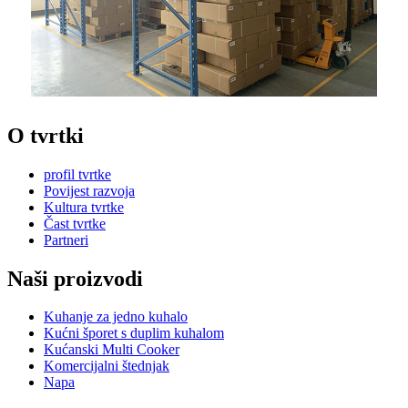
O tvrtki
profil tvrtke
Povijest razvoja
Kultura tvrtke
Čast tvrtke
Partneri
Naši proizvodi
Kuhanje za jedno kuhalo
Kućni šporet s duplim kuhalom
Kućanski Multi Cooker
Komercijalni štednjak
Napa