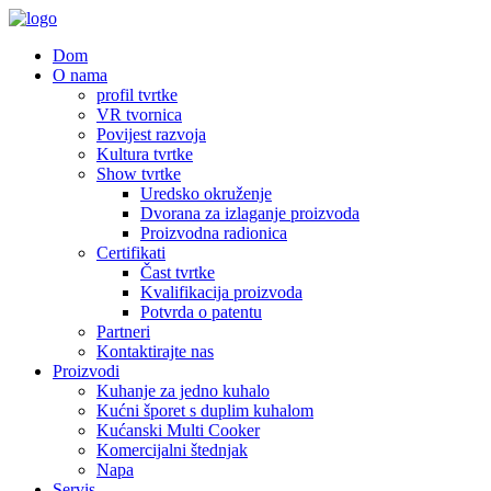
Dom
O nama
profil tvrtke
VR tvornica
Povijest razvoja
Kultura tvrtke
Show tvrtke
Uredsko okruženje
Dvorana za izlaganje proizvoda
Proizvodna radionica
Certifikati
Čast tvrtke
Kvalifikacija proizvoda
Potvrda o patentu
Partneri
Kontaktirajte nas
Proizvodi
Kuhanje za jedno kuhalo
Kućni šporet s duplim kuhalom
Kućanski Multi Cooker
Komercijalni štednjak
Napa
Servis