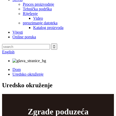
Proces proizvodnje
Tehnička podrška
Riješenje
Video
preuzimanje datoteka
Katalog proizvoda
Vijesti
Online poruka
English
Dom
Uredsko okruženje
Uredsko okruženje
Zgrade poduzeća