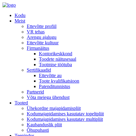
Kodu
Meist
Ettevõtte profiil
VR tehas
Arengu ajalugu
Ettevõtte kultuur
Firmanäitus
Kontorikeskkond
Toodete näitusesaal
Tootmise töötuba
Sertifikaadid
Ettevõtte au
Toote kvalifikatsioon
Patenditunnistus
Partnerid
Võta meiega ühendust
Tooted
Ühekordne majapidamispliit
Kodumajapidamises kasutatav topeltpliit
Kodumajapidamises kasutatav multipliit
Kaubanduslik pliit
Õhupuhasti
Teenindus