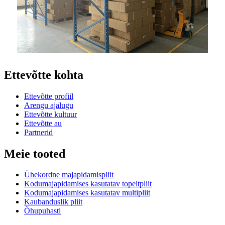
Ettevõtte kohta
Ettevõtte profiil
Arengu ajalugu
Ettevõtte kultuur
Ettevõtte au
Partnerid
Meie tooted
Ühekordne majapidamispliit
Kodumajapidamises kasutatav topeltpliit
Kodumajapidamises kasutatav multipliit
Kaubanduslik pliit
Õhupuhasti