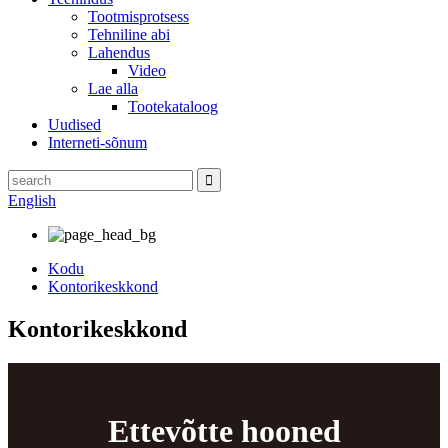
Tootmisprotsess
Tehniline abi
Lahendus
Video
Lae alla
Tootekataloog
Uudised
Interneti-sõnum
English
Kodu
Kontorikeskkond
Kontorikeskkond
Ettevõtte hooned