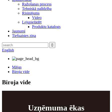
Ražošanas process
Tehniskā palīdzība
Risinājums
Video
Lejupielādēt
Produktu katalogs
Jaunumi
Tiešsaistes ziņa
English
Mājas
Biroja vide
Biroja vide
Uzņēmuma ēkas