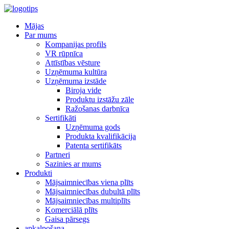
Mājas
Par mums
Kompanijas profils
VR rūpnīca
Attīstības vēsture
Uzņēmuma kultūra
Uzņēmuma izstāde
Biroja vide
Produktu izstāžu zāle
Ražošanas darbnīca
Sertifikāti
Uzņēmuma gods
Produkta kvalifikācija
Patenta sertifikāts
Partneri
Sazinies ar mums
Produkti
Mājsaimniecības viena plīts
Mājsaimniecības dubultā plīts
Mājsaimniecības multiplīts
Komerciālā plīts
Gaisa pārsegs
apkalpošana