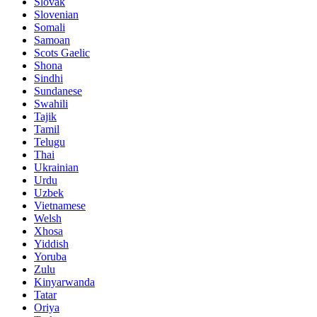
Slovak
Slovenian
Somali
Samoan
Scots Gaelic
Shona
Sindhi
Sundanese
Swahili
Tajik
Tamil
Telugu
Thai
Ukrainian
Urdu
Uzbek
Vietnamese
Welsh
Xhosa
Yiddish
Yoruba
Zulu
Kinyarwanda
Tatar
Oriya