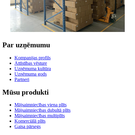
Par uzņēmumu
Kompanijas profils
Attīstības vēsture
Uzņēmuma kultūra
Uzņēmuma gods
Partneri
Mūsu produkti
Mājsaimniecības viena plīts
Mājsaimniecības dubultā plīts
Mājsaimniecības multiplīts
Komerciālā plīts
Gaisa pārsegs