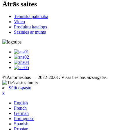
Ātrās saites
Tehniskā palīdzība
Video
Produktu katalogs
Sazinies ar mums
© Autortiesības — 2022-2023 : Visas tiesības aizsargātas.
Sūtīt e-pastu
x
English
French
German
Portuguese
Spanish
Russian