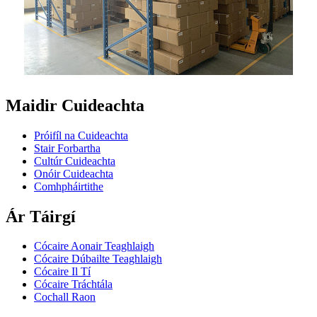
Maidir Cuideachta
Próifíl na Cuideachta
Stair Forbartha
Cultúr Cuideachta
Onóir Cuideachta
Comhpháirtithe
Ár Táirgí
Cócaire Aonair Teaghlaigh
Cócaire Dúbailte Teaghlaigh
Cócaire Il Tí
Cócaire Tráchtála
Cochall Raon