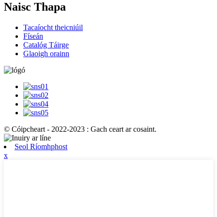
Naisc Thapa
Tacaíocht theicniúil
Físeán
Catalóg Táirge
Glaoigh orainn
© Cóipcheart - 2022-2023 : Gach ceart ar cosaint.
Seol Ríomhphost
x