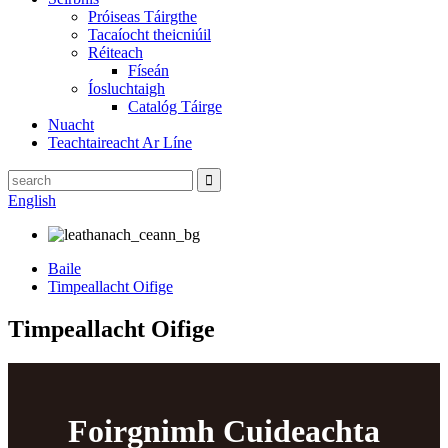
Próiseas Táirgthe
Tacaíocht theicniúil
Réiteach
Físeán
Íosluchtaigh
Catalóg Táirge
Nuacht
Teachtaireacht Ar Líne
English
Baile
Timpeallacht Oifige
Timpeallacht Oifige
Foirgnimh Cuideachta