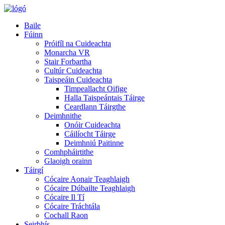
Baile
Fúinn
Próifíl na Cuideachta
Monarcha VR
Stair Forbartha
Cultúr Cuideachta
Taispeáin Cuideachta
Timpeallacht Oifige
Halla Taispeántais Táirge
Ceardlann Táirgthe
Deimhnithe
Onóir Cuideachta
Cáilíocht Táirge
Deimhniú Paitinne
Comhpháirtithe
Glaoigh orainn
Táirgí
Cócaire Aonair Teaghlaigh
Cócaire Dúbailte Teaghlaigh
Cócaire Il Tí
Cócaire Tráchtála
Cochall Raon
Seirbhís