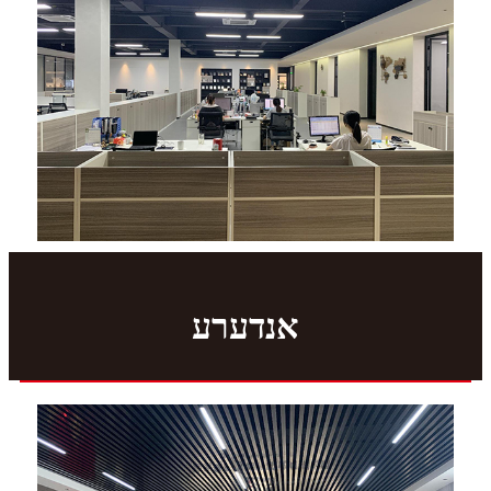
אנדערע