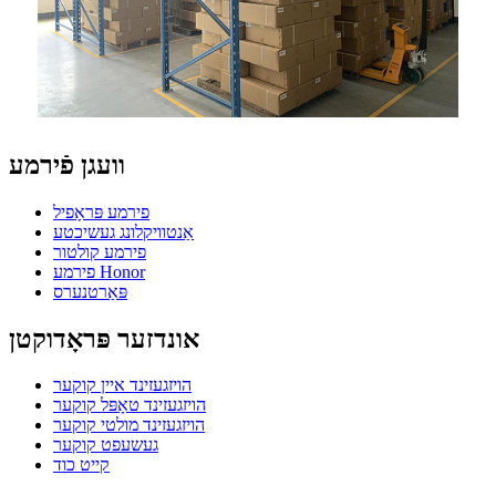
וועגן פֿירמע
פירמע פּראָפיל
אַנטוויקלונג געשיכטע
פירמע קולטור
פירמע Honor
פּאַרטנערס
אונדזער פּראָדוקטן
הויזגעזינד איין קוקער
הויזגעזינד טאָפּל קוקער
הויזגעזינד מולטי קוקער
געשעפט קוקער
קייט כוד