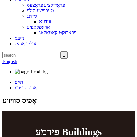
פּראָדוקציע פּראָצעס
טעכנישע הילף
לייזונג
ווידעא
אראפקאפיע
פּראָדוקט קאַטאַלאָג
נייַעס
אָנליין אָנזאָג
English
היים
אָפיס סוויווע
אָפיס סוויווע
פירמע Buildings