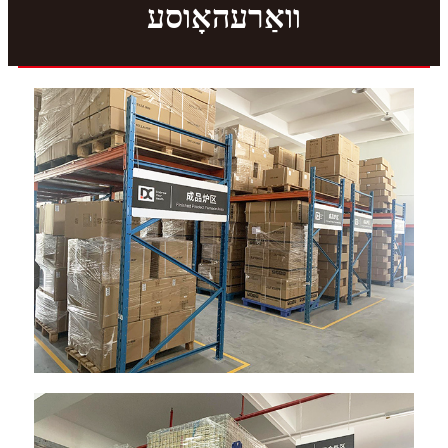
וואַרעהאָוסע