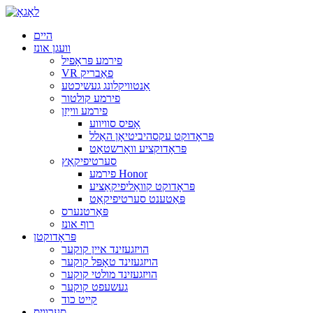
היים
וועגן אונז
פירמע פּראָפיל
VR פאַבריק
אַנטוויקלונג געשיכטע
פירמע קולטור
פירמע ווייַזן
אָפיס סוויווע
פּראָדוקט עקסהיביטיאָן האַלל
פּראָדוקציע וואַרשטאַט
סערטיפיקאַץ
פירמע Honor
פּראָדוקט קוואַליפיקאַציע
פּאַטענט סערטיפיקאַט
פּאַרטנערס
רוף אונז
פּראָדוקטן
הויזגעזינד איין קוקער
הויזגעזינד טאָפּל קוקער
הויזגעזינד מולטי קוקער
געשעפט קוקער
קייט כוד
סערוויס