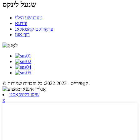
שנעל לינקס
טעכנישע הילף
ווידעא
פּראָדוקט קאַטאַלאָג
רוף אונז
© קאַפּירייט - 2022-2023: כל הזכויות שמורות.
שיקן בליצפּאָסט
x