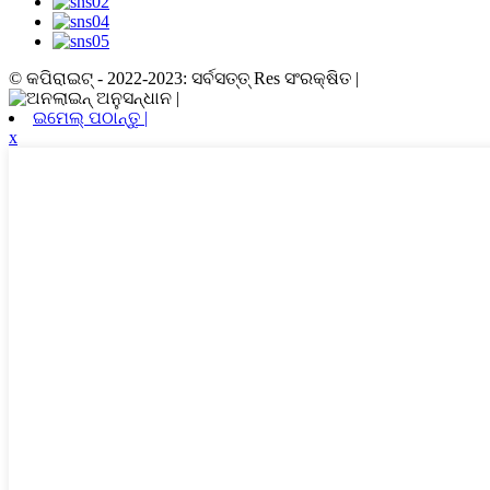
© କପିରାଇଟ୍ - 2022-2023: ସର୍ବସତ୍ତ୍ Res ସଂରକ୍ଷିତ |
ଇମେଲ୍ ପଠାନ୍ତୁ |
x