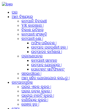
ଘର
ଆମ ବିଷୟରେ
କମ୍ପାନି ବିବରଣୀ
VR କାରଖାନା |
ବିକାଶ ଇତିହାସ
କମ୍ପାନୀ ସଂସ୍କୃତି
କମ୍ପାନୀ ଶୋ |
ଅଫିସ୍ ପରିବେଶ |
ଉତ୍ପାଦ ପ୍ରଦର୍ଶନୀ ହଲ୍ |
ଉତ୍ପାଦନ କର୍ମଶାଳା |
ପ୍ରମାଣପତ୍ର
କମ୍ପାନୀ ସମ୍ମାନ
ଉତ୍ପାଦ ଯୋଗ୍ୟତା |
ପେଟେଣ୍ଟ ସାର୍ଟିଫିକେଟ୍
ସହଭାଗୀଗଣ |
ଆମ ସହିତ ଯୋଗାଯୋଗ କରନ୍ତୁ |
ଉତ୍ପାଦଗୁଡିକ
ଘରର ଏକକ କୁକର |
ଘରର ଡବଲ୍ କୁକର |
ଘରୋଇ ମଲ୍ଟି କୁକର |
ବାଣିଜ୍ୟିକ କୁକର |
ରେଞ୍ଜ୍ ହୁଡ୍ |
ସେବା