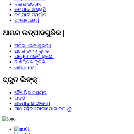
ବିକାଶ ଇତିହାସ
କମ୍ପାନୀ ସଂସ୍କୃତି
କମ୍ପାନୀ ସମ୍ମାନ
ସହଭାଗୀଗଣ |
ଆମର ଉତ୍ପାଦଗୁଡିକ |
ଘରର ଏକକ କୁକର |
ଘରର ଡବଲ୍ କୁକର |
ଘରୋଇ ମଲ୍ଟି କୁକର |
ବାଣିଜ୍ୟିକ କୁକର |
ରେଞ୍ଜ୍ ହୁଡ୍ |
ଦ୍ରୁତ ଲିଙ୍କ୍ |
ବୈଷୟିକ ସହାୟତା
ଭିଡିଓ
ଉତ୍ପାଦ କାଟାଲଗ୍ |
ଆମ ସହିତ ଯୋଗାଯୋଗ କରନ୍ତୁ |