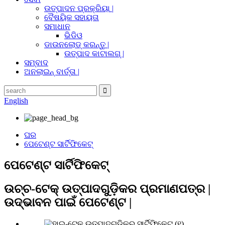
ଉତ୍ପାଦନ ପ୍ରକ୍ରିୟା |
ବୈଷୟିକ ସହାୟତା
ସମାଧାନ
ଭିଡିଓ
ଡାଉନଲୋଡ୍ କରନ୍ତୁ |
ଉତ୍ପାଦ କାଟାଲଗ୍ |
ସମ୍ବାଦ
ଅନଲାଇନ୍ ବାର୍ତ୍ତା |
English
ଘର
ପେଟେଣ୍ଟ ସାର୍ଟିଫିକେଟ୍
ପେଟେଣ୍ଟ ସାର୍ଟିଫିକେଟ୍
ଉଚ୍ଚ-ଟେକ୍ ଉତ୍ପାଦଗୁଡ଼ିକର ପ୍ରମାଣପତ୍ର |
ଉଦ୍ଭାବନ ପାଇଁ ପେଟେଣ୍ଟ |