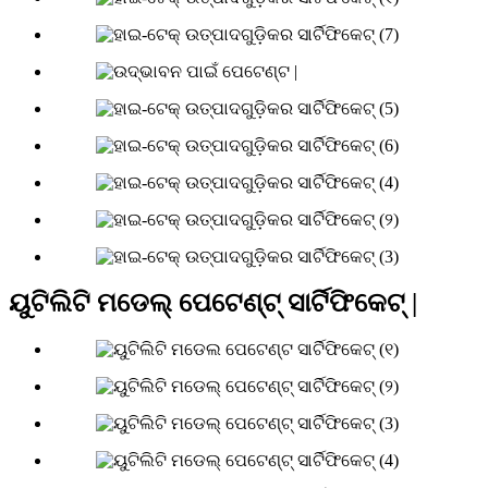
ୟୁଟିଲିଟି ମଡେଲ୍ ପେଟେଣ୍ଟ୍ ସାର୍ଟିଫିକେଟ୍ |