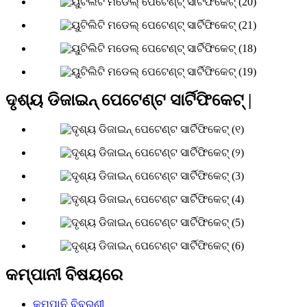
ଦୃଶ୍ୟ ଡିଜାଇନ୍ ପେଟେଣ୍ଟ ସାର୍ଟିଫିକେଟ୍ |
କମ୍ପାନୀ ବିଷୟରେ
କମ୍ପାନି ବିବରଣୀ