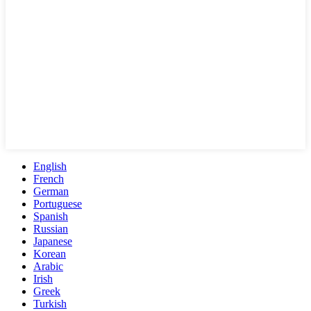
English
French
German
Portuguese
Spanish
Russian
Japanese
Korean
Arabic
Irish
Greek
Turkish