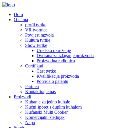
Dom
O nama
profil tvrtke
VR tvornica
Povijest razvoja
Kultura tvrtke
Show tvrtke
Uredsko okruženje
Dvorana za izlaganje proizvoda
Proizvodna radionica
Certifikati
Čast tvrtke
Kvalifikacija proizvoda
Potvrda o patentu
Partneri
Kontaktirajte nas
Proizvodi
Kuhanje za jedno kuhalo
Kućni šporet s duplim kuhalom
Kućanski Multi Cooker
Komercijalni štednjak
Napa
Servis