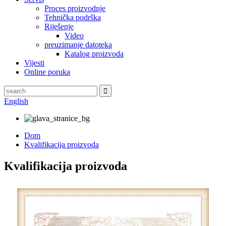
Proces proizvodnje
Tehnička podrška
Riješenje
Video
preuzimanje datoteka
Katalog proizvoda
Vijesti
Online poruka
English
Dom
Kvalifikacija proizvoda
Kvalifikacija proizvoda