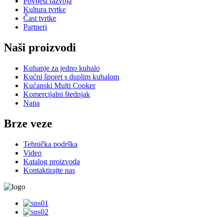
Povijest razvoja
Kultura tvrtke
Čast tvrtke
Partneri
Naši proizvodi
Kuhanje za jedno kuhalo
Kućni šporet s duplim kuhalom
Kućanski Multi Cooker
Komercijalni štednjak
Napa
Brze veze
Tehnička podrška
Video
Katalog proizvoda
Kontaktirajte nas