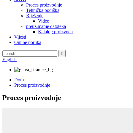
Proces proizvodnje
Tehnička podrška
Riješenje
Video
preuzimanje datoteka
Katalog proizvoda
Vijesti
Online poruka
English
Dom
Proces proizvodnje
Proces proizvodnje