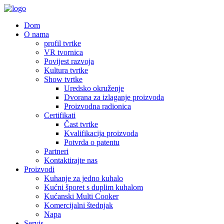
Dom
O nama
profil tvrtke
VR tvornica
Povijest razvoja
Kultura tvrtke
Show tvrtke
Uredsko okruženje
Dvorana za izlaganje proizvoda
Proizvodna radionica
Certifikati
Čast tvrtke
Kvalifikacija proizvoda
Potvrda o patentu
Partneri
Kontaktirajte nas
Proizvodi
Kuhanje za jedno kuhalo
Kućni šporet s duplim kuhalom
Kućanski Multi Cooker
Komercijalni štednjak
Napa
Servis