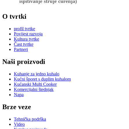
ispitivanje struje curenja)
O tvrtki
profil tvrtke
Povijest razvoja
Kultura tvrtke
Čast tvrtke
Partneri
Naši proizvodi
Kuhanje za jedno kuhalo
Kućni šporet s duplim kuhalom
Kućanski Multi Cooker
Komercijalni štednjak
Napa
Brze veze
Tehnička podrška
Video