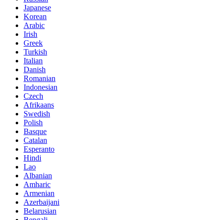
Japanese
Korean
Arabic
Irish
Greek
Turkish
Italian
Danish
Romanian
Indonesian
Czech
Afrikaans
Swedish
Polish
Basque
Catalan
Esperanto
Hindi
Lao
Albanian
Amharic
Armenian
Azerbaijani
Belarusian
Bengali