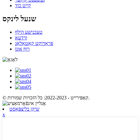
קייט כוד
שנעל לינקס
טעכנישע הילף
ווידעא
פּראָדוקט קאַטאַלאָג
רוף אונז
© קאַפּירייט - 2022-2023: כל הזכויות שמורות.
שיקן בליצפּאָסט
x