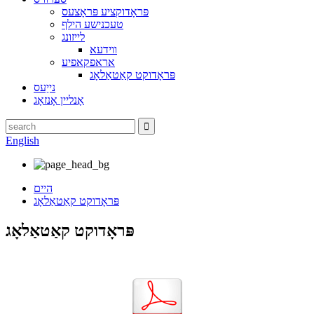
פּראָדוקציע פּראָצעס
טעכנישע הילף
לייזונג
ווידעא
אראפקאפיע
פּראָדוקט קאַטאַלאָג
נייַעס
אָנליין אָנזאָג
English
היים
פּראָדוקט קאַטאַלאָג
פּראָדוקט קאַטאַלאָג