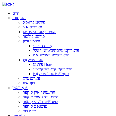
היים
וועגן אונז
פירמע פּראָפיל
VR פאַבריק
אַנטוויקלונג געשיכטע
פירמע קולטור
פירמע ווייַזן
אָפיס סוויווע
פּראָדוקט עקסהיביטיאָן האַלל
פּראָדוקציע וואַרשטאַט
סערטיפיקאַץ
פירמע Honor
פּראָדוקט קוואַליפיקאַציע
פּאַטענט סערטיפיקאַט
פּאַרטנערס
רוף אונז
פּראָדוקטן
הויזגעזינד איין קוקער
הויזגעזינד טאָפּל קוקער
הויזגעזינד מולטי קוקער
געשעפט קוקער
קייט כוד
סערוויס