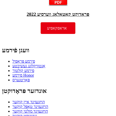
פּראָדוקט קאַטאַלאָג ווערסיע 2022
אראפקאפיע
וועגן פֿירמע
פירמע פּראָפיל
אַנטוויקלונג געשיכטע
פירמע קולטור
פירמע Honor
פּאַרטנערס
אונדזער פּראָדוקטן
הויזגעזינד איין קוקער
הויזגעזינד טאָפּל קוקער
הויזגעזינד מולטי קוקער
געשעפט קוקער