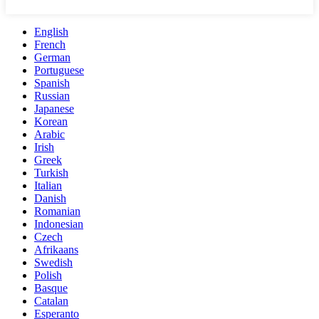
English
French
German
Portuguese
Spanish
Russian
Japanese
Korean
Arabic
Irish
Greek
Turkish
Italian
Danish
Romanian
Indonesian
Czech
Afrikaans
Swedish
Polish
Basque
Catalan
Esperanto