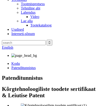
Tootmisprotsess
Tehniline abi
Lahendus
Video
Lae alla
Tootekataloog
Uudised
Interneti-sõnum
English
Kodu
Patenditunnistus
Patenditunnistus
Kõrgtehnoloogiliste toodete sertifikaat
& Leiutise Patent