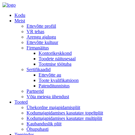
Kodu
Meist
Ettevõtte profiil
VR tehas
Arengu ajalugu
Ettevõtte kultuur
Firmanäitus
Kontorikeskkond
Toodete näitusesaal
Tootmise töötuba
Sertifikaadid
Ettevõtte au
Toote kvalifikatsioon
Patenditunnistus
Partnerid
Võta meiega ühendust
Tooted
Ühekordne majapidamispliit
Kodumajapidamises kasutatav topeltpliit
Kodumajapidamises kasutatav multipliit
Kaubanduslik pliit
Õhupuhasti
Teenindus