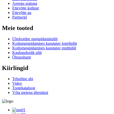
Arengu ajalugu
Ettevõtte kultuur
Ettevõtte au
Partnerid
Meie tooted
Ühekordne majapidamispliit
Kodumajapidamises kasutatav topeltpliit
Kodumajapidamises kasutatav multipliit
Kaubanduslik pliit
Õhupuhasti
Kiirlingid
Tehniline abi
Video
Tootekataloog
Võta meiega ühendust