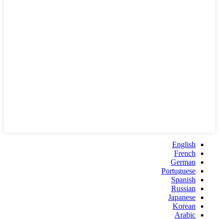
English
French
German
Portuguese
Spanish
Russian
Japanese
Korean
Arabic