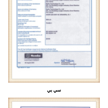
سي بي