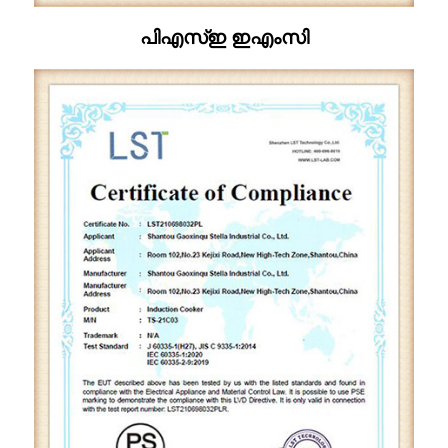
പിഎസ്ഇ ഇഎംസി