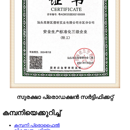
സുരക്ഷാ പ്രൊഡക്ഷൻ സർട്ടിഫിക്കറ്റ്
കമ്പനിയെക്കുറിച്ച്
കമ്പനി പ്രൊഫൈൽ