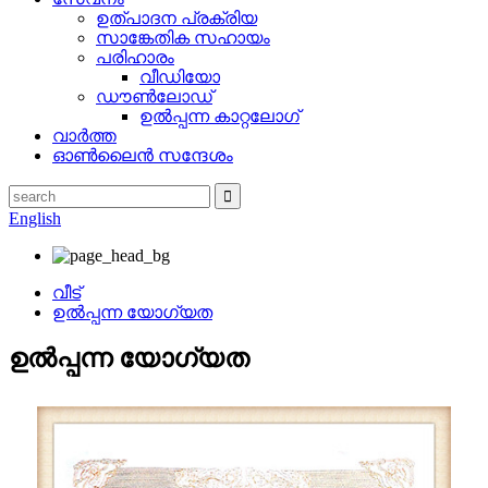
ഉത്പാദന പ്രക്രിയ
സാങ്കേതിക സഹായം
പരിഹാരം
വീഡിയോ
ഡൗൺലോഡ്
ഉൽപ്പന്ന കാറ്റലോഗ്
വാർത്ത
ഓൺലൈൻ സന്ദേശം
English
വീട്
ഉൽപ്പന്ന യോഗ്യത
ഉൽപ്പന്ന യോഗ്യത