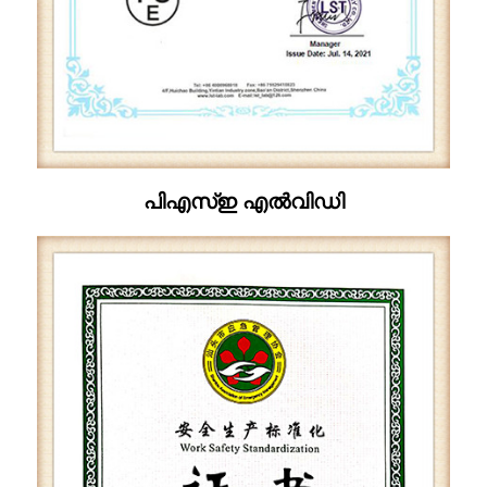
പിഎസ്ഇ എൽവിഡി