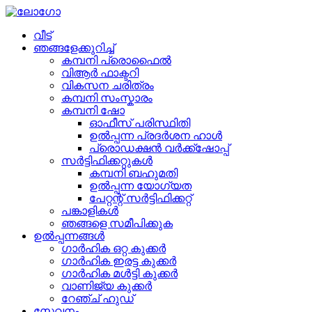
വീട്
ഞങ്ങളേക്കുറിച്ച്
കമ്പനി പ്രൊഫൈൽ
വിആർ ഫാക്ടറി
വികസന ചരിത്രം
കമ്പനി സംസ്കാരം
കമ്പനി ഷോ
ഓഫീസ് പരിസ്ഥിതി
ഉൽപ്പന്ന പ്രദർശന ഹാൾ
പ്രൊഡക്ഷൻ വർക്ക്ഷോപ്പ്
സർട്ടിഫിക്കറ്റുകൾ
കമ്പനി ബഹുമതി
ഉൽപ്പന്ന യോഗ്യത
പേറ്റന്റ് സർട്ടിഫിക്കറ്റ്
പങ്കാളികൾ
ഞങ്ങളെ സമീപിക്കുക
ഉൽപ്പന്നങ്ങൾ
ഗാർഹിക ഒറ്റ കുക്കർ
ഗാർഹിക ഇരട്ട കുക്കർ
ഗാർഹിക മൾട്ടി കുക്കർ
വാണിജ്യ കുക്കർ
റേഞ്ച് ഹുഡ്
സേവനം