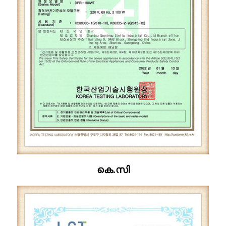
കെ.സി