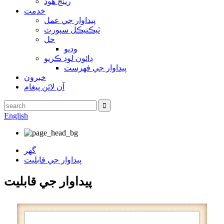
رينج هود
خدمت
پيداوار جي عمل
ٽيڪنيڪل سپورٽ
حل
وڊيو
ڊائون لوڊ ڪريو
پيداوار جي فهرست
خبرون
آن لائن پيغام
English
گهر
پيداوار جي قابليت
پيداوار جي قابليت