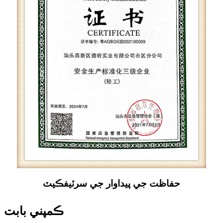
حفاظت جي پيداوار جي سرٽيفڪيٽ
ڪمپني بابت