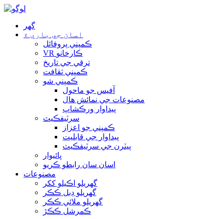
گهر
اسان جي باري ۾
ڪمپني پروفائل
VR ڪارخانو
ترقي جي تاريخ
ڪمپني ثقافت
ڪمپني شو
آفيس جو ماحول
مصنوعات جي نمائش هال
پيداوار ورڪشاپ
سرٽيفڪيٽ
ڪمپني جو اعزاز
پيداوار جي قابليت
پيٽرن جي سرٽيفڪيٽ
ڀائيوار
اسان سان رابطو ڪريو
مصنوعات
گهريلو اڪيلو ککر
گھريلو ڊبل ڪڪر
گهريلو ملائي ڪڪر
ڪمرشل ڪڪڙ