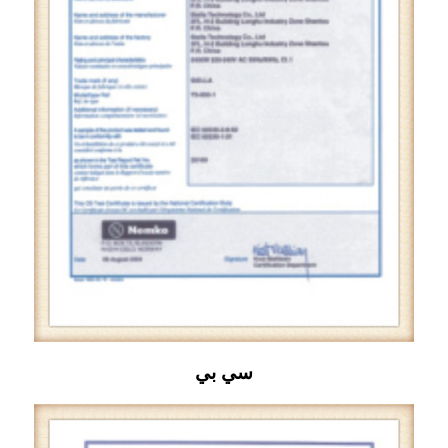
سي بي