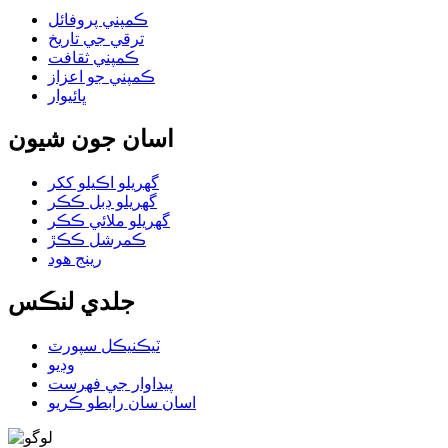
ڪمپني پروفائل
ترقي جي تاريخ
ڪمپني ثقافت
ڪمپني جو اعزاز
ڀائيوار
اسان جون شيون
گهريلو اڪيلو ککر
گھريلو ڊبل ڪڪر
گهريلو ملائي ڪڪر
ڪمرشل ڪڪڙ
رينج هود
جلدي لنڪس
ٽيڪنيڪل سپورٽ
وڊيو
پيداوار جي فهرست
اسان سان رابطو ڪريو