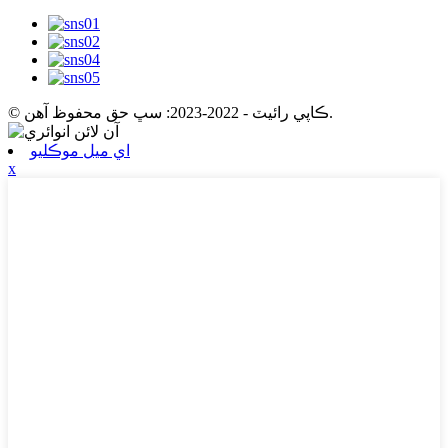
© ڪاپي رائيٽ - 2022-2023: سڀ حق محفوظ آهن.
اي ميل موڪليو
x