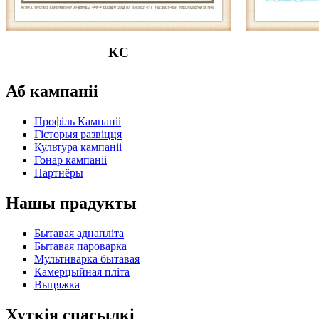
KC
Аб кампаніі
Профіль Кампаніі
Гісторыя развіцця
Культура кампаніі
Гонар кампаніі
Партнёры
Нашы прадукты
Бытавая аднапліта
Бытавая пароварка
Мультиварка бытавая
Камерцыйная пліта
Выцяжка
Хуткія спасылкі