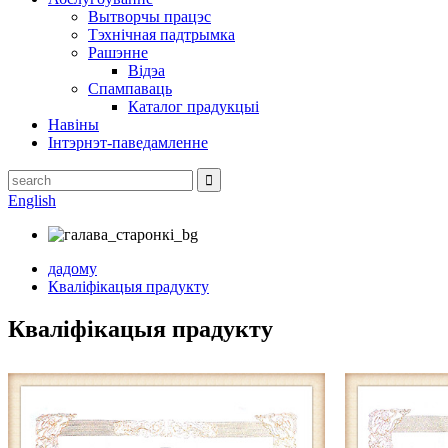
Вытворчы працэс
Тэхнічная падтрымка
Рашэнне
Відэа
Спампаваць
Каталог прадукцыі
Навіны
Інтэрнэт-паведамленне
English
дадому
Кваліфікацыя прадукту
Кваліфікацыя прадукту