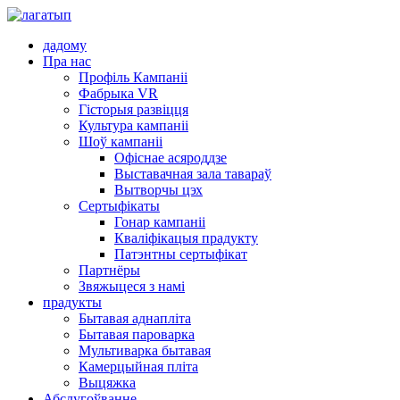
дадому
Пра нас
Профіль Кампаніі
Фабрыка VR
Гісторыя развіцця
Культура кампаніі
Шоў кампаніі
Офіснае асяроддзе
Выставачная зала тавараў
Вытворчы цэх
Сертыфікаты
Гонар кампаніі
Кваліфікацыя прадукту
Патэнтны сертыфікат
Партнёры
Звяжыцеся з намі
прадукты
Бытавая аднапліта
Бытавая пароварка
Мультиварка бытавая
Камерцыйная пліта
Выцяжка
Абслугоўванне