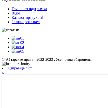
Тэхнічная падтрымка
Відэа
Каталог прадукцыі
Звяжыцеся з намі
© Аўтарскае права - 2022-2023 : Усе правы абаронены.
Адправіць ліст
x