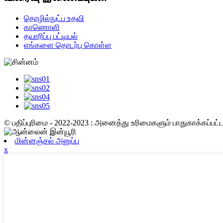
தொழில்நுட்ப உதவி
காணொளி
தயாரிப்பு பட்டியல்
எங்களை தொடர்பு கொள்ள
© பதிப்புரிமை - 2022-2023 : அனைத்து உரிமைகளும் பாதுகாக்கப்பட
மின்னஞ்சல் அனுப்பு
x