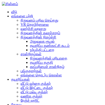
வீடு
எங்களை பற்றி
நிறுவனம் பதிவு செய்தது
VR தொழிற்சாலை
வளர்ச்சி வரலாறு
நிறுவனத்தின் கலாச்சாரம்
நிறுவனத்தின் நிகழ்ச்சி
அலுவலக சூழல்
தயாரிப்பு கண்காட்சி கூடம்
உற்பத்தி பட்டறை
சான்றிதழ்கள்
நிறுவனத்தின் மரியாதை
தயாரிப்பு தகுதி
காப்புரிமைச் சான்றிதழ்
பங்குதாரர்கள்
எங்களை தொடர்பு கொள்ள
தயாரிப்புகள்
வீட்டு ஒற்றை குக்கர்
வீட்டு இரட்டை குக்கர்
வீட்டு மல்டி குக்கர்
வணிக குக்கர்
ரேஞ்ச் ஹூட்
சேவை