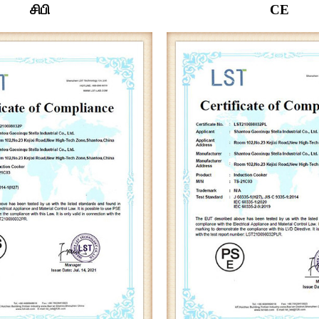
சிபி
CE