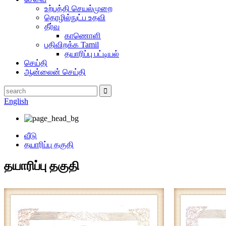
உற்பத்தி செயல்முறை
தொழில்நுட்ப உதவி
தீர்வு
காணொளி
பதிவிறக்க Tamil
தயாரிப்பு பட்டியல்
செய்தி
ஆன்லைன் செய்தி
English
வீடு
தயாரிப்பு தகுதி
தயாரிப்பு தகுதி