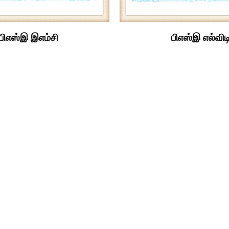
பிஎஸ்இ இஎம்சி
பிஎஸ்இ எல்விட