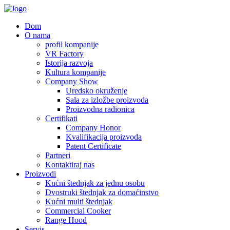
Dom
O nama
profil kompanije
VR Factory
Istorija razvoja
Kultura kompanije
Company Show
Uredsko okruženje
Sala za izložbe proizvoda
Proizvodna radionica
Certifikati
Company Honor
Kvalifikacija proizvoda
Patent Certificate
Partneri
Kontaktiraj nas
Proizvodi
Kućni štednjak za jednu osobu
Dvostruki štednjak za domaćinstvo
Kućni multi štednjak
Commercial Cooker
Range Hood
Servis