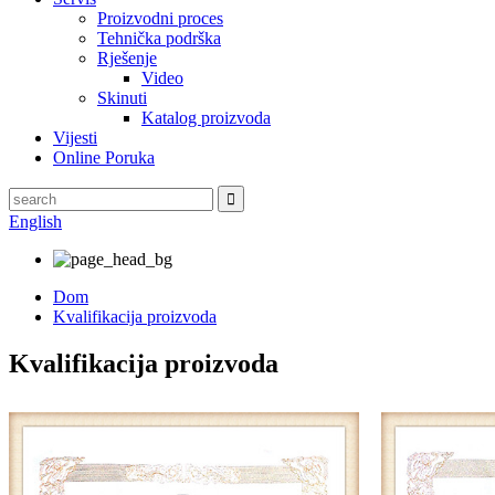
Proizvodni proces
Tehnička podrška
Rješenje
Video
Skinuti
Katalog proizvoda
Vijesti
Online Poruka
English
Dom
Kvalifikacija proizvoda
Kvalifikacija proizvoda