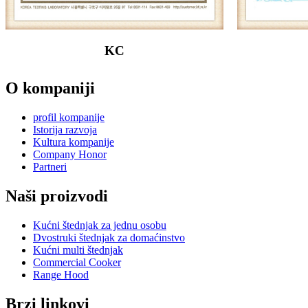
KC
O kompaniji
profil kompanije
Istorija razvoja
Kultura kompanije
Company Honor
Partneri
Naši proizvodi
Kućni štednjak za jednu osobu
Dvostruki štednjak za domaćinstvo
Kućni multi štednjak
Commercial Cooker
Range Hood
Brzi linkovi