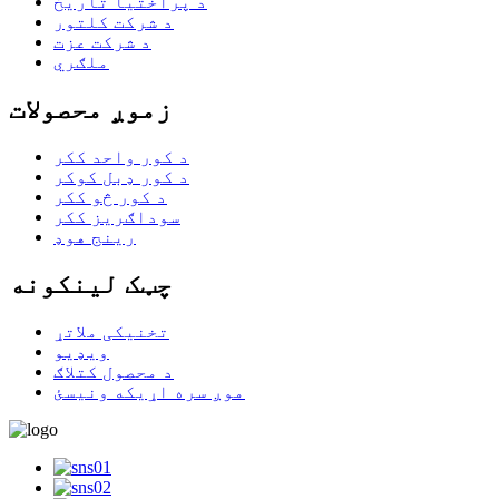
د پراختیا تاریخ
د شرکت کلتور
د شرکت عزت
ملګري
زموږ محصولات
د کور واحد ککر
د کور ډبل کوکر
د کور څو ککر
سوداګریز ککر
رینج هوډ
چټک لینکونه
تخنیکی ملاتړ
ویډیو
د محصول کتلاګ
موږ سره اړیکه ونیسئ