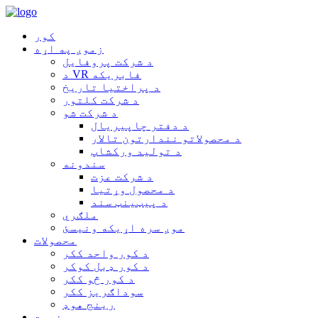
کور
زموږ په اړه
د شرکت پروفایل
د VR فابریکه
د پراختیا تاریخ
د شرکت کلتور
د شرکت شو
د دفتر چاپیریال
د محصولاتو نندارتون تالار
د تولید ورکشاپ
سندونه
د شرکت عزت
د محصول وړتیا
د پیټینټ سند
ملګري
موږ سره اړیکه ونیسئ
محصولات
د کور واحد ککر
د کور ډبل کوکر
د کور څو ککر
سوداګریز ککر
رینج هوډ
خدمت