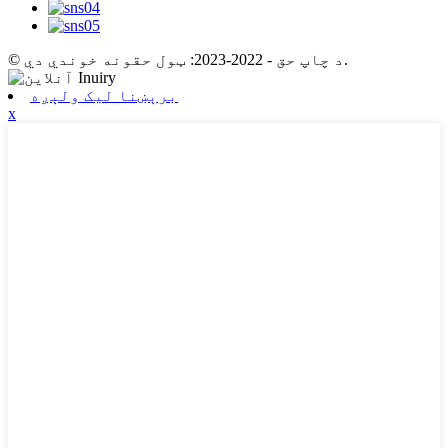
© د چاپ حق - 2022-2023: ټول حقونه خوندي دي.
برېښنا لیک ولېږه
x