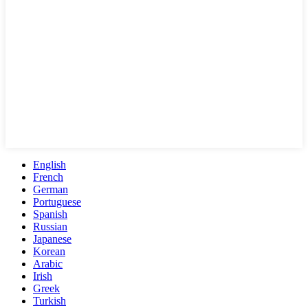
English
French
German
Portuguese
Spanish
Russian
Japanese
Korean
Arabic
Irish
Greek
Turkish