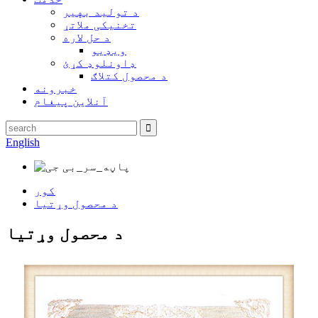
د تولید بهیر
تخنیکی ملاتړ
د حل لاره
ویډیو
ډاونلوډ کړئ
د محصول کتلاګ
خبرونه
آنلاین پیغام
English
کور
د محصول وړتیا
د محصول وړتیا