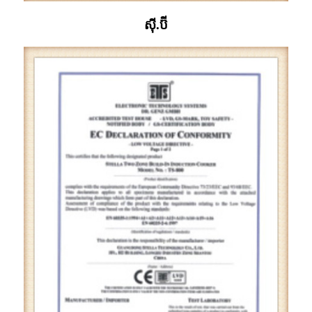
ស៊ី.ប៊ី