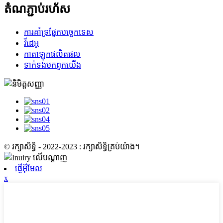
តំណ​ភ្ជាប់​រហ័ស
ការ​គាំទ្រ​ផ្នែក​បច្ចេកទេស
វីដេអូ
កាតាឡុកផលិតផល
ទាក់ទង​មក​ពួក​យើង
© រក្សាសិទ្ធិ - 2022-2023 : រក្សាសិទ្ធិគ្រប់យ៉ាង។
ផ្ញើអ៊ីមែល
x