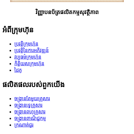
វិញ្ញាបនប័ត្រផលិតកម្មសុវត្ថិភាព
អំពីក្រុមហ៊ុន
ប្រវត្តិ​ក្រុមហ៊ុន
ប្រវត្តិនៃការអភិវឌ្ឍន៍
វប្បធម៌ក្រុមហ៊ុន
កិត្តិយសក្រុមហ៊ុន
ដៃគូ
ផលិតផល​របស់​ពួក​យើង
ចង្ក្រានតែមួយគ្រួសារ
ចង្ក្រានទ្វេគ្រួសារ
ចង្ក្រានពហុគ្រួសារ
ចង្ក្រានពាណិជ្ជកម្ម
ក្រណាត់ជួរ