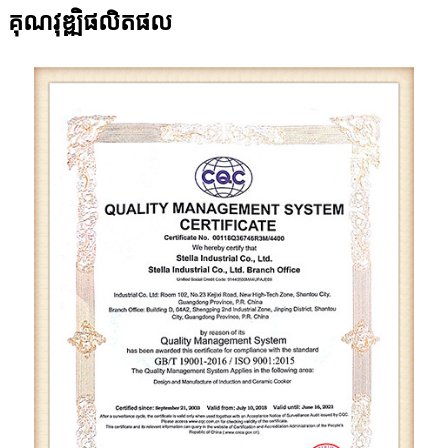
គុណវុឌ្ឍិផលិតផល