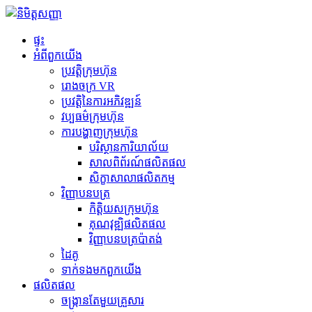
ផ្ទះ
អំពី​ពួក​យើង
ប្រវត្តិ​ក្រុមហ៊ុន
រោងចក្រ VR
ប្រវត្តិនៃការអភិវឌ្ឍន៍
វប្បធម៌ក្រុមហ៊ុន
ការបង្ហាញក្រុមហ៊ុន
បរិស្ថានការិយាល័យ
សាលពិព័រណ៍ផលិតផល
សិក្ខាសាលាផលិតកម្ម
វិញ្ញាបនបត្រ
កិត្តិយសក្រុមហ៊ុន
គុណវុឌ្ឍិផលិតផល
វិញ្ញាបនបត្រប៉ាតង់
ដៃគូ
ទាក់ទង​មក​ពួក​យើង
ផលិតផល
ចង្ក្រានតែមួយគ្រួសារ