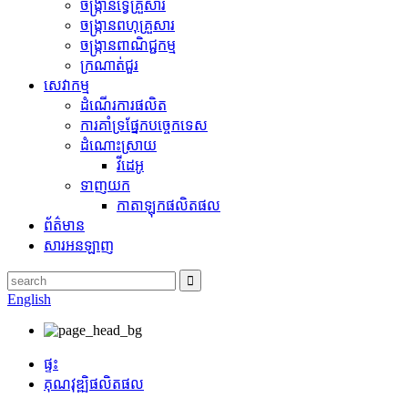
ចង្ក្រានទ្វេគ្រួសារ
ចង្ក្រានពហុគ្រួសារ
ចង្ក្រានពាណិជ្ជកម្ម
ក្រណាត់ជួរ
សេវាកម្ម
ដំណើរការផលិត
ការ​គាំទ្រ​ផ្នែក​បច្ចេកទេស
ដំណោះស្រាយ
វីដេអូ
ទាញយក
កាតាឡុកផលិតផល
ព័ត៌មាន
សារអនឡាញ
English
ផ្ទះ
គុណវុឌ្ឍិផលិតផល