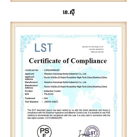
ខេ.ស៊ី