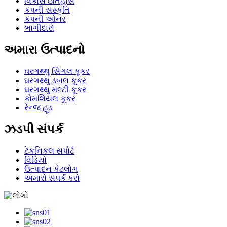
વિકાસ ઇતિહાસ
કંપની સંસ્કૃતિ
કંપની ઓનર
ભાગીદારો
અમારા ઉત્પાદનો
ઘરગથ્થુ સિંગલ કૂકર
ઘરગથ્થુ ડબલ કૂકર
ઘરગથ્થુ મલ્ટી કૂકર
કોમર્શિયલ કૂકર
રેન્જ હૂડ
ઝડપી સંપર્ક
ટેકનિકલ સપોર્ટ
વિડિયો
ઉત્પાદન કેટલોગ
અમારો સંપર્ક કરો