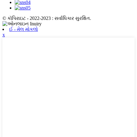
© કૉપિરાઇટ - 2022-2023 : સર્વાધિકાર સુરક્ષિત.
ઈ - મેલ મોકલો
x