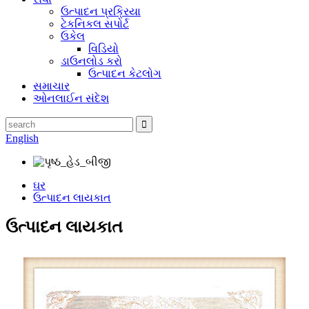
ઉત્પાદન પ્રક્રિયા
ટેકનિકલ સપોર્ટ
ઉકેલ
વિડિયો
ડાઉનલોડ કરો
ઉત્પાદન કેટલોગ
સમાચાર
ઓનલાઈન સંદેશ
English
ઘર
ઉત્પાદન લાયકાત
ઉત્પાદન લાયકાત