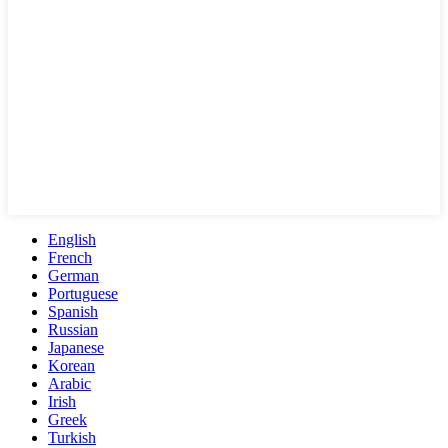
English
French
German
Portuguese
Spanish
Russian
Japanese
Korean
Arabic
Irish
Greek
Turkish