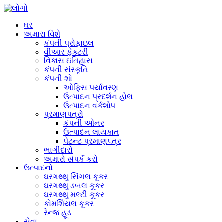
ઘર
અમારા વિશે
કંપની પ્રોફાઇલ
વીઆર ફેક્ટરી
વિકાસ ઇતિહાસ
કંપની સંસ્કૃતિ
કંપની શો
ઓફિસ પર્યાવરણ
ઉત્પાદન પ્રદર્શન હોલ
ઉત્પાદન વર્કશોપ
પ્રમાણપત્રો
કંપની ઓનર
ઉત્પાદન લાયકાત
પેટન્ટ પ્રમાણપત્ર
ભાગીદારો
અમારો સંપર્ક કરો
ઉત્પાદનો
ઘરગથ્થુ સિંગલ કૂકર
ઘરગથ્થુ ડબલ કૂકર
ઘરગથ્થુ મલ્ટી કૂકર
કોમર્શિયલ કૂકર
રેન્જ હૂડ
સેવા