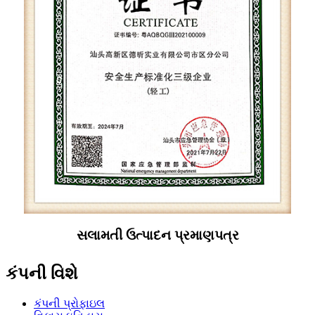
સલામતી ઉત્પાદન પ્રમાણપત્ર
કંપની વિશે
કંપની પ્રોફાઇલ