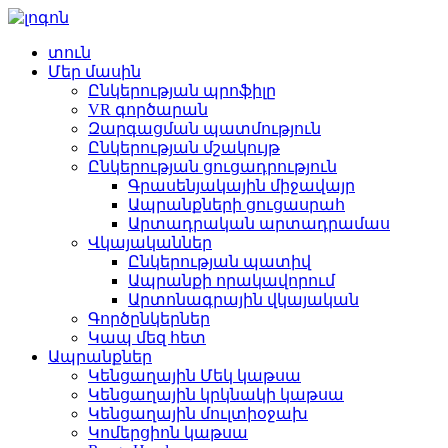
տուն
Մեր մասին
Ընկերության պրոֆիլը
VR գործարան
Զարգացման պատմություն
Ընկերության մշակույթ
Ընկերության ցուցադրություն
Գրասենյակային միջավայր
Ապրանքների ցուցասրահ
Արտադրական արտադրամաս
Վկայականներ
Ընկերության պատիվ
Ապրանքի որակավորում
Արտոնագրային վկայական
Գործընկերներ
Կապ մեզ հետ
Ապրանքներ
Կենցաղային Մեկ կաթսա
Կենցաղային կրկնակի կաթսա
Կենցաղային մուլտիօջախ
Կոմերցիոն կաթսա