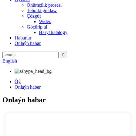
Önümçilik prosesi
Tehniki goldaw
Çözgüt
Wideo
Göçürip al
Haryt katalogy
Habarlar
Onlaýn habar
English
Öý
Onlaýn habar
Onlaýn habar