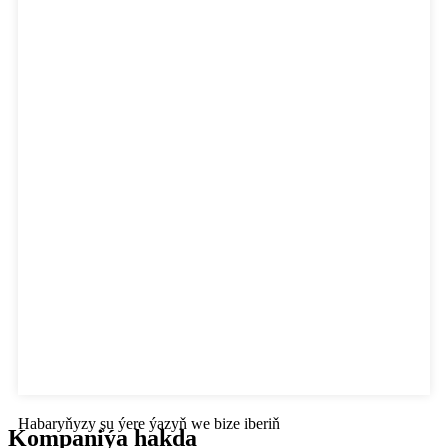
Habaryňyzy şu ýere ýazyň we bize iberiň
Kompaniýa hakda