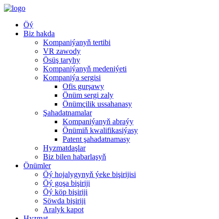
Öý
Biz hakda
Kompaniýanyň tertibi
VR zawody
Ösüş taryhy
Kompaniýanyň medeniýeti
Kompaniýa sergisi
Ofis gurşawy
Önüm sergi zaly
Önümçilik ussahanasy
Şahadatnamalar
Kompaniýanyň abraýy
Önümiň kwalifikasiýasy
Patent şahadatnamasy
Hyzmatdaşlar
Biz bilen habarlaşyň
Önümler
Öý hojalygynyň ýeke bişirijisi
Öý goşa bişiriji
Öý köp bişiriji
Söwda bişiriji
Aralyk kapot
Hyzmat