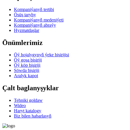
Kompaniýanyň tertibi
Ösüş taryhy
Kompaniýanyň medeniýeti
Kompaniýanyň abraýy
Hyzmatdaşlar
Önümlerimiz
Öý hojalygynyň ýeke bişirijisi
Öý goşa bişiriji
Öý köp bişiriji
Söwda bişiriji
Aralyk kapot
Çalt baglanyşyklar
Tehniki goldaw
Wideo
Haryt katalogy
Biz bilen habarlaşyň