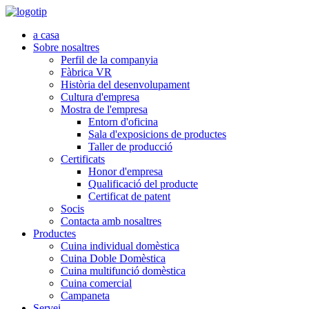
a casa
Sobre nosaltres
Perfil de la companyia
Fàbrica VR
Història del desenvolupament
Cultura d'empresa
Mostra de l'empresa
Entorn d'oficina
Sala d'exposicions de productes
Taller de producció
Certificats
Honor d'empresa
Qualificació del producte
Certificat de patent
Socis
Contacta amb nosaltres
Productes
Cuina individual domèstica
Cuina Doble Domèstica
Cuina multifunció domèstica
Cuina comercial
Campaneta
Servei