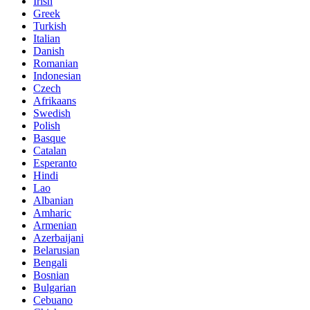
Irish
Greek
Turkish
Italian
Danish
Romanian
Indonesian
Czech
Afrikaans
Swedish
Polish
Basque
Catalan
Esperanto
Hindi
Lao
Albanian
Amharic
Armenian
Azerbaijani
Belarusian
Bengali
Bosnian
Bulgarian
Cebuano