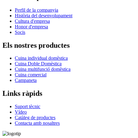
Perfil de la companyia
Història del desenvolupament
Cultura d'empresa
Honor d'empresa
Socis
Els nostres productes
Cuina individual domèstica
Cuina Doble Domèstica
Cuina multifunció domèstica
Cuina comercial
Campaneta
Links ràpids
Suport tècnic
Vídeo
Catàleg de productes
Contacta amb nosaltres