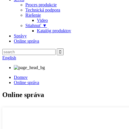
Proces produkcie
Technická podpora
Riešenie
Video
Stiahnuť ▼
Katalóg produktov
Správy
Online správa
English
Domov
Online správa
Online správa