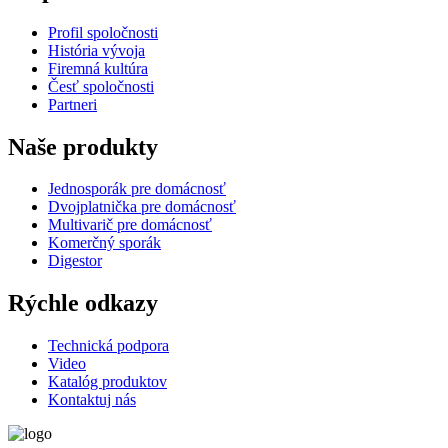
Profil spoločnosti
História vývoja
Firemná kultúra
Česť spoločnosti
Partneri
Naše produkty
Jednosporák pre domácnosť
Dvojplatnička pre domácnosť
Multivarič pre domácnosť
Komerčný sporák
Digestor
Rýchle odkazy
Technická podpora
Video
Katalóg produktov
Kontaktuj nás