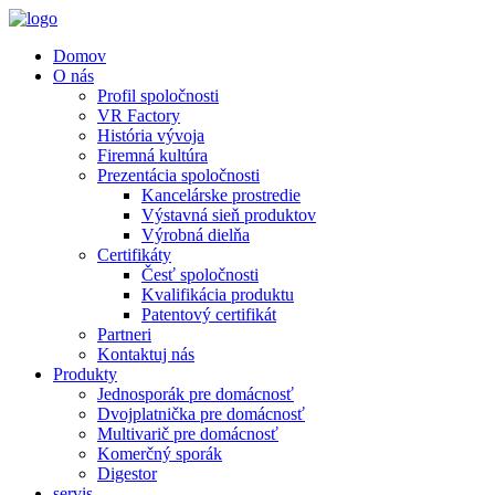
Domov
O nás
Profil spoločnosti
VR Factory
História vývoja
Firemná kultúra
Prezentácia spoločnosti
Kancelárske prostredie
Výstavná sieň produktov
Výrobná dielňa
Certifikáty
Česť spoločnosti
Kvalifikácia produktu
Patentový certifikát
Partneri
Kontaktuj nás
Produkty
Jednosporák pre domácnosť
Dvojplatnička pre domácnosť
Multivarič pre domácnosť
Komerčný sporák
Digestor
servis