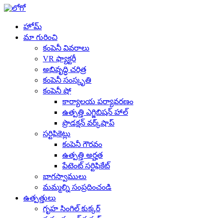
హోమ్
మా గురించి
కంపెనీ వివరాలు
VR ఫ్యాక్టరీ
అభివృద్ధి చరిత్ర
కంపెనీ సంస్కృతి
కంపెనీ షో
కార్యాలయ పర్యావరణం
ఉత్పత్తి ఎగ్జిబిషన్ హాల్
ప్రొడక్షన్ వర్క్‌షాప్
సర్టిఫికెట్లు
కంపెనీ గౌరవం
ఉత్పత్తి అర్హత
పేటెంట్ సర్టిఫికేట్
భాగస్వాములు
మమ్మల్ని సంప్రదించండి
ఉత్పత్తులు
గృహ సింగిల్ కుక్కర్