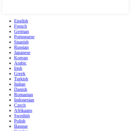
English
French
German
Portuguese
Spanish
Russian
Japanese
Korean
Arabic
Irish
Greek
Turkish
Italian
Danish
Romanian
Indonesian
Czech
Afrikaans
Swedish
Polish
Basque