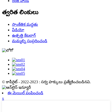
రేంజ్ హుడ్
త్వరిత లింకులు
సాంకేతిక మద్దతు
వీడియో
ఉత్పత్తి కేటలాగ్
మమ్మల్ని సంప్రదించండి
© కాపీరైట్ - 2022-2023 : సర్వ హక్కులు ప్రత్యేకించబడినవి.
ఈ మెయిల్ పంపించండి
x