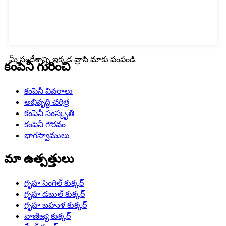
మీ సందేశాన్ని ఇక్కడ వ్రాసి మాకు పంపండి
కంపెనీ గురించి
కంపెనీ వివరాలు
అభివృద్ధి చరిత్ర
కంపెనీ సంస్కృతి
కంపెనీ గౌరవం
భాగస్వాములు
మా ఉత్పత్తులు
గృహ సింగిల్ కుక్కర్
గృహ డబుల్ కుక్కర్
గృహ బహుళ కుక్కర్
వాణిజ్య కుక్కర్