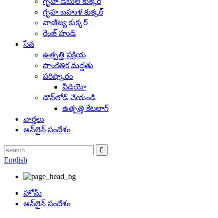
గృహ డబుల్ కుక్కర్
గృహ బహుళ కుక్కర్
వాణిజ్య కుక్కర్
రేంజ్ హుడ్
సేవ
ఉత్పత్తి ప్రక్రియ
సాంకేతిక మద్దతు
పరిష్కారం
వీడియో
డౌన్‌లోడ్ చేయండి
ఉత్పత్తి కేటలాగ్
వార్తలు
ఆన్‌లైన్ సందేశం
English
హోమ్
ఆన్‌లైన్ సందేశం