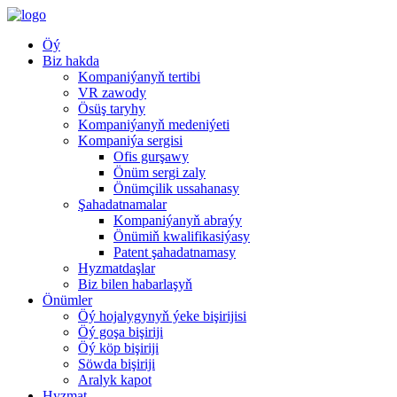
Öý
Biz hakda
Kompaniýanyň tertibi
VR zawody
Ösüş taryhy
Kompaniýanyň medeniýeti
Kompaniýa sergisi
Ofis gurşawy
Önüm sergi zaly
Önümçilik ussahanasy
Şahadatnamalar
Kompaniýanyň abraýy
Önümiň kwalifikasiýasy
Patent şahadatnamasy
Hyzmatdaşlar
Biz bilen habarlaşyň
Önümler
Öý hojalygynyň ýeke bişirijisi
Öý goşa bişiriji
Öý köp bişiriji
Söwda bişiriji
Aralyk kapot
Hyzmat