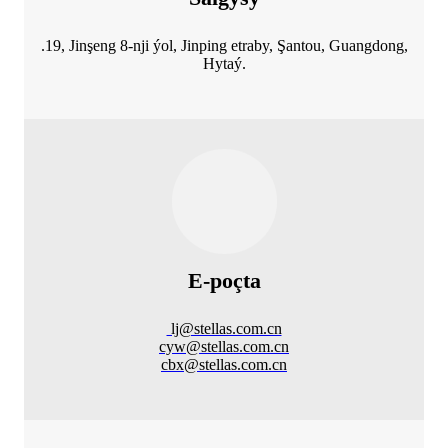
.19, Jinşeng 8-nji ýol, Jinping etraby, Şantou, Guangdong,
Hytaý.
E-poçta
lj@stellas.com.cn
cyw@stellas.com.cn
cbx@stellas.com.cn