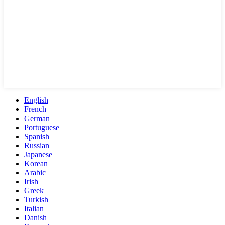
English
French
German
Portuguese
Spanish
Russian
Japanese
Korean
Arabic
Irish
Greek
Turkish
Italian
Danish