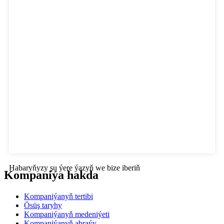
Habaryňyzy şu ýere ýazyň we bize iberiň
Kompaniýa hakda
Kompaniýanyň tertibi
Ösüş taryhy
Kompaniýanyň medeniýeti
Kompaniýanyň abraýy