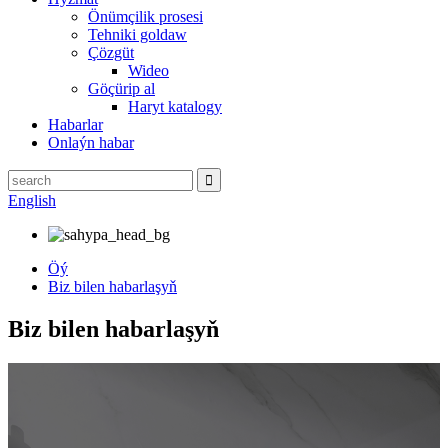
Önümçilik prosesi
Tehniki goldaw
Çözgüt
Wideo
Göçürip al
Haryt katalogy
Habarlar
Onlaýn habar
English
Öý
Biz bilen habarlaşyň
Biz bilen habarlaşyň