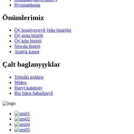
Hyzmatdaşlar
Önümlerimiz
Öý hojalygynyň ýeke bişirijisi
Öý goşa bişiriji
Öý köp bişiriji
Söwda bişiriji
Aralyk kapot
Çalt baglanyşyklar
Tehniki goldaw
Wideo
Haryt katalogy
Biz bilen habarlaşyň