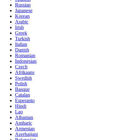
Russian
Japanese
Korean
Arabic
Irish
Greek
Turkish
Italian
Danish
Romanian
Indonesian
Czech
Afrikaans
Swedish
Polish
Basque
Catalan
Esperanto
Hindi
Lao
Albanian
Amharic
Armenian
Azerbaijani
Belarusian