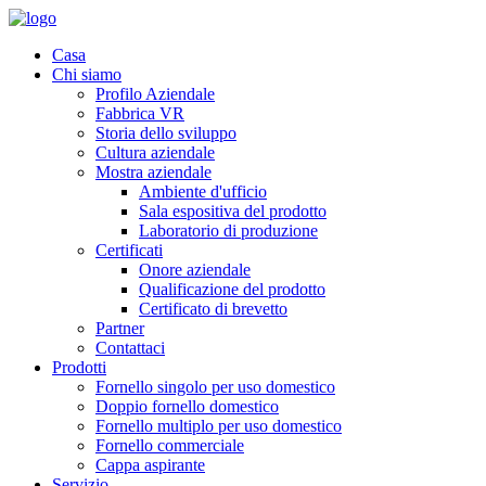
Casa
Chi siamo
Profilo Aziendale
Fabbrica VR
Storia dello sviluppo
Cultura aziendale
Mostra aziendale
Ambiente d'ufficio
Sala espositiva del prodotto
Laboratorio di produzione
Certificati
Onore aziendale
Qualificazione del prodotto
Certificato di brevetto
Partner
Contattaci
Prodotti
Fornello singolo per uso domestico
Doppio fornello domestico
Fornello multiplo per uso domestico
Fornello commerciale
Cappa aspirante
Servizio