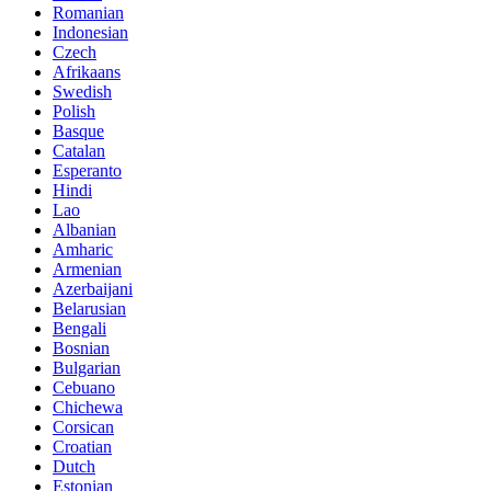
Romanian
Indonesian
Czech
Afrikaans
Swedish
Polish
Basque
Catalan
Esperanto
Hindi
Lao
Albanian
Amharic
Armenian
Azerbaijani
Belarusian
Bengali
Bosnian
Bulgarian
Cebuano
Chichewa
Corsican
Croatian
Dutch
Estonian