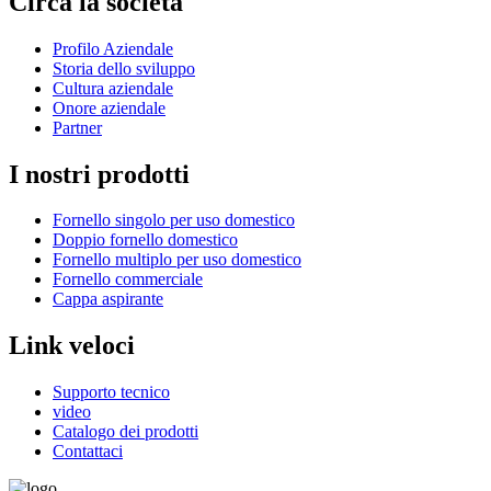
Circa la società
Profilo Aziendale
Storia dello sviluppo
Cultura aziendale
Onore aziendale
Partner
I nostri prodotti
Fornello singolo per uso domestico
Doppio fornello domestico
Fornello multiplo per uso domestico
Fornello commerciale
Cappa aspirante
Link veloci
Supporto tecnico
video
Catalogo dei prodotti
Contattaci