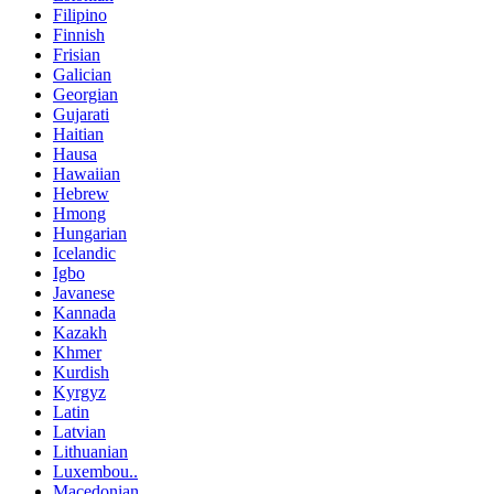
Filipino
Finnish
Frisian
Galician
Georgian
Gujarati
Haitian
Hausa
Hawaiian
Hebrew
Hmong
Hungarian
Icelandic
Igbo
Javanese
Kannada
Kazakh
Khmer
Kurdish
Kyrgyz
Latin
Latvian
Lithuanian
Luxembou..
Macedonian