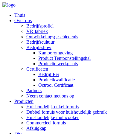
Thuis
Over ons
Bedrijfsprofiel
VR-fabriek
Ontwikkelingsgeschiedenis
Bedrijfscultuur
Bedrijfsshow
Kantooromgeving
Product Tentoonstellingshal
Productie werkplaats
Certificaten
Bedrijf Eer
Productkwalificatie
Octrooi Certificaat
Partners
Neem contact met ons op
Producten
Huishoudelijk enkel fornuis
Dubbel fornuis voor huishoudelijk gebruik
Huishoudelijke multicooker
Commercieel fornuis
Afzuigkap
Dienst