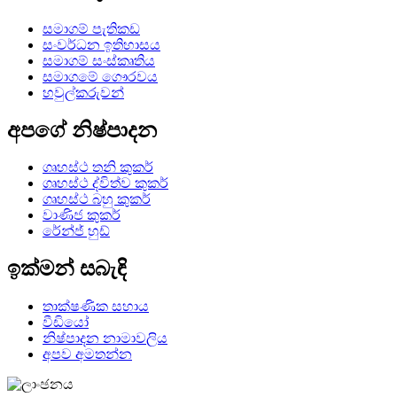
සමාගම් පැතිකඩ
සංවර්ධන ඉතිහාසය
සමාගම් සංස්කෘතිය
සමාගමේ ගෞරවය
හවුල්කරුවන්
අපගේ නිෂ්පාදන
ගෘහස්ථ තනි කුකර්
ගෘහස්ථ ද්විත්ව කුකර්
ගෘහස්ථ බහු කුකර්
වාණිජ කුකර්
රේන්ජ් හුඩ්
ඉක්මන් සබැඳි
තාක්ෂණික සහාය
වීඩියෝ
නිෂ්පාදන නාමාවලිය
අපව අමතන්න