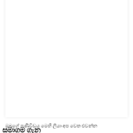
ඔබගේ පණිවිඩය මෙහි ලියා අප වෙත එවන්න
සමාගම ගැන