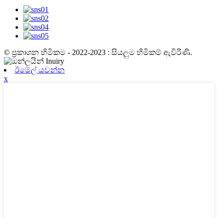
© ප්‍රකාශන හිමිකම - 2022-2023 : සියලුම හිමිකම් ඇවිරිණි.
ඊමේල් යවන්න
x