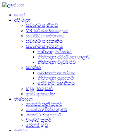
ගෙදර
අපි ගැන
සමාගම් පැතිකඩ
VR කර්මාන්ත ශාලාව
සංවර්ධන ඉතිහාසය
සමාගම් සංස්කෘතිය
සමාගම් සංදර්ශනය
කාර්යාල පරිසරය
නිෂ්පාදන ප්රදර්ශන ශාලාව
නිෂ්පාදන වැඩමුළුව
සහතික
සමාගමේ ගෞරවය
නිෂ්පාදන සුදුසුකම්
පේටන්ට් සහතිකය
හවුල්කරුවන්
අපව අමතන්න
නිෂ්පාදන
ගෘහස්ථ තනි කුකර්
ගෘහස්ථ ද්විත්ව කුකර්
ගෘහස්ථ බහු කුකර්
වාණිජ කුකර්
රේන්ජ් හුඩ්
සේවය