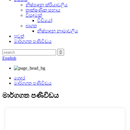
නිෂ්පාදන ක්රියාවලිය
තාක්ෂණික සහාය
විසඳුමක්
වීඩියෝ
බාගත
නිෂ්පාදන නාමාවලිය
පුවත්
මාර්ගගත පණිවිඩය
English
ගෙදර
මාර්ගගත පණිවිඩය
මාර්ගගත පණිවිඩය