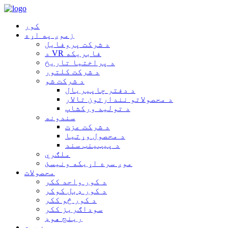
کور
زموږ په اړه
د شرکت پروفایل
د VR فابریکه
د پراختیا تاریخ
د شرکت کلتور
د شرکت شو
د دفتر چاپیریال
د محصولاتو نندارتون تالار
د تولید ورکشاپ
سندونه
د شرکت عزت
د محصول وړتیا
د پیټینټ سند
ملګري
موږ سره اړیکه ونیسئ
محصولات
د کور واحد ککر
د کور ډبل کوکر
د کور څو ککر
سوداګریز ککر
رینج هوډ
خدمت