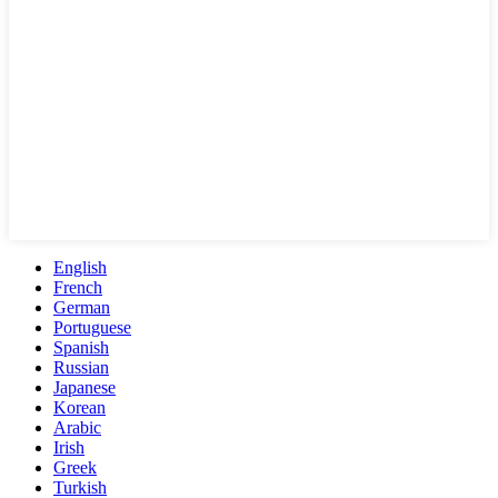
English
French
German
Portuguese
Spanish
Russian
Japanese
Korean
Arabic
Irish
Greek
Turkish