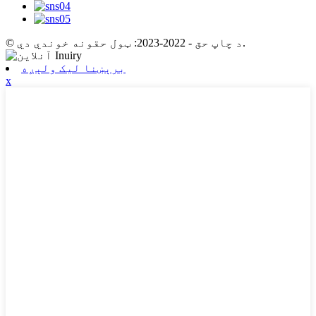
© د چاپ حق - 2022-2023: ټول حقونه خوندي دي.
برېښنا لیک ولېږه
x