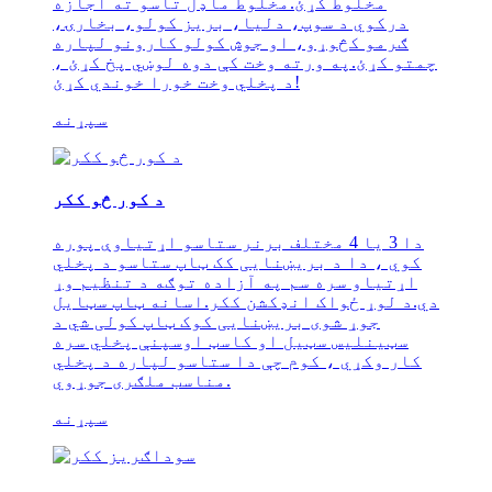
مخلوط کړئ.مخلوط ماډل تاسو ته اجازه
درکوي د سوپ، دلیا، بریز کولو، بخارۍ،
ګرمو کڅوړو، او جوش کولو کارونو لپاره
چمتو کړئ.په ورته وخت کې دوه لوښي پخ کړئ ،
د پخلي وخت خورا خوندي کړئ!
سپړنه
د کور څو ککر
دا 3 یا 4 مختلف برنر ستاسو اړتیاوې پوره
کوي ، دا د بریښنایی کک ټاپ ستاسو د پخلي
اړتیاو سره سم په آزاده توګه د تنظیم وړ
دي.د لوړ ځواک انډکشن ککر.اسانه ټاپ سټایل
جوړ شوی بریښنایی کوک ټاپ کولی شي د
سټینلیس سټیل او کاسټ اوسپنې پخلي سره
کار وکړي ، کوم چې دا ستاسو لپاره د پخلي
مناسب ملګری جوړوي.
سپړنه