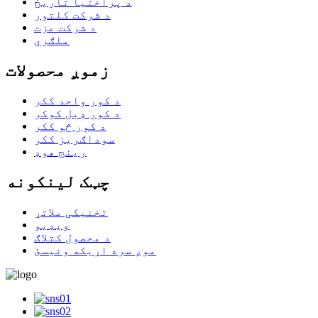
د پراختیا تاریخ
د شرکت کلتور
د شرکت عزت
ملګري
زموږ محصولات
د کور واحد ککر
د کور ډبل کوکر
د کور څو ککر
سوداګریز ککر
رینج هوډ
چټک لینکونه
تخنیکی ملاتړ
ویډیو
د محصول کتلاګ
موږ سره اړیکه ونیسئ