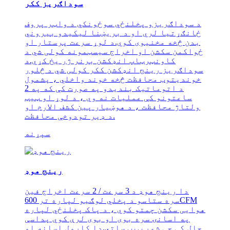
سوداګریز ککر
د سوداګریزو پخلنځي سوځونکي د واټر پروف
ځانګړتیا لري او د بریښنا لیکیدو بیروني
بدن څخه مخنیوی کوي.د لوړ سرعت پرستار او
ځواکمن سکشن او اخراج سیسټمونه کولی شي د
کاونټرټاپ انډکشن برنر ژر یخ کړي.د
سوداګریز رینج انډکشن ککر کولی شي د څلور
خوندیتوب محافظت څخه خوند واخلي ، پشمول
د اتوماتیک بندیدو په صورت کې که په 2
ساعتونو کې عملیات نه وي ، د لوړ او ټیټ
ولتاژ محافظت ، د هوښیار پین کشف الارم او
د ډیر تودوخې محافظت.
سپړنه
رینج هوډ
دا رینج هوډ د 3 سرعت / 2 سرعت اخراج فین
سره ستاسو د پخلي لوګیو لپاره تر 600CFM
هوایی سکشن چمتو کوي ، د پاک پخلنځي لپاره
په اسانۍ سره بوی او بوی لرې کوي پداسې
حال کې چې شور ټیټ ساتي.دا کارول اسانه او