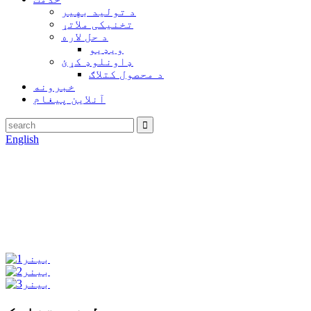
د تولید بهیر
تخنیکی ملاتړ
د حل لاره
ویډیو
ډاونلوډ کړئ
د محصول کتلاګ
خبرونه
آنلاین پیغام
English