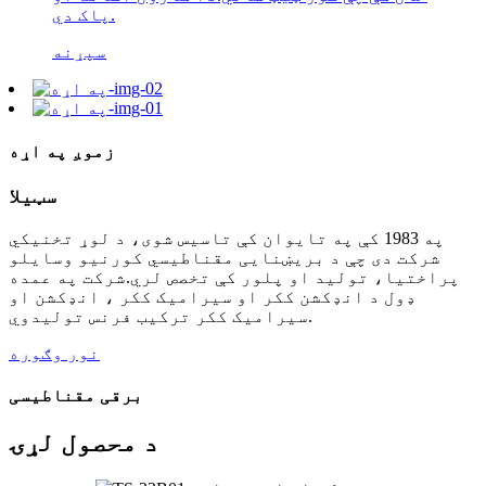
پاک دي.
سپړنه
زموږ په اړه
سټیلا
په 1983 کې په تایوان کې تاسیس شوی، د لوړ تخنیکي
شرکت دی چې د بریښنایی مقناطیسي کورنیو وسایلو
پراختیا، تولید او پلور کې تخصص لري.شرکت په عمده
ډول د انډکشن ککر او سیرامیک ککر ، انډکشن او
سیرامیک ککر ترکیب فرنس تولیدوي.
نور وګوره
برقی مقناطیسی
د محصول لړۍ