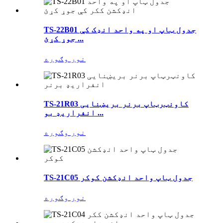
TS-22B01 جدول ټاپ او په واحد انډک کې
جوړ کړئ ...
نور وګوره
TS-21R03 کاونټرټاپ برنر بریښنایی
انفراریډ بو ...
نور وګوره
TS-21C05 جدول ټاپ واحد انډکشن کوکر
نور وګوره