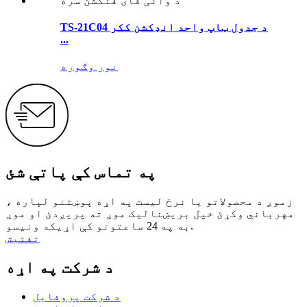
TS-21C04 د جدول ټاپ واحد انډکشن ککر
...
نور وګوره
په تماس کې پاتې شئ
زموږ د محصولاتو یا نرخ لیست په اړه پوښتنو لپاره ،
مهرباني وکړئ خپل بریښنالیک موږ ته پریږدئ او موږ
به په 24 ساعتونو کې اړیکه ونیسو.
تفتیش
د شرکت په اړه
د شرکت پروفایل