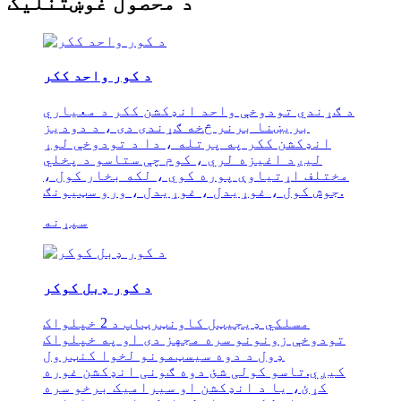
د محصول غوښتنلیک
د کور واحد ککر
د ګړندي تودوخې واحد انډکشن ککر د معیاري
بریښنا برنر څخه ګړندی دی ، د دودیز
انډکشن ککر په پرتله ، دا د تودوخې لوړ
لیږد اغیزه لري ، کوم چې ستاسو د پخلي
مختلف اړتیاوې پوره کوي ، لکه بخار کول ،
جوش کول ، غوړیدل ، غوړیدل ، ورو سټیونګ.
سپړنه
د کور ډبل کوکر
مسلکي ډیجیټل کاونټرټاپ د 2 خپلواک
تودوخې زونونو سره مجهز دی او په خپلواک
ډول د دوه سیسټمونو لخوا کنټرول
کیږي.تاسو کولی شئ دوه ګونی انډکشن غوره
کړئ، یا د انډکشن او سیرامیک برخو سره