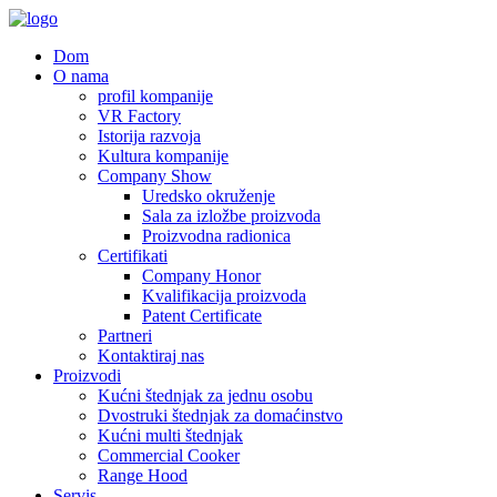
Dom
O nama
profil kompanije
VR Factory
Istorija razvoja
Kultura kompanije
Company Show
Uredsko okruženje
Sala za izložbe proizvoda
Proizvodna radionica
Certifikati
Company Honor
Kvalifikacija proizvoda
Patent Certificate
Partneri
Kontaktiraj nas
Proizvodi
Kućni štednjak za jednu osobu
Dvostruki štednjak za domaćinstvo
Kućni multi štednjak
Commercial Cooker
Range Hood
Servis