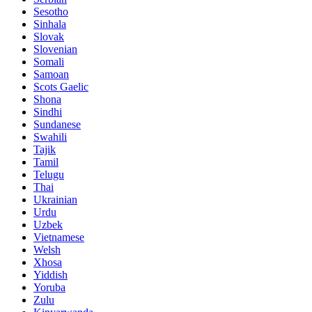
Sesotho
Sinhala
Slovak
Slovenian
Somali
Samoan
Scots Gaelic
Shona
Sindhi
Sundanese
Swahili
Tajik
Tamil
Telugu
Thai
Ukrainian
Urdu
Uzbek
Vietnamese
Welsh
Xhosa
Yiddish
Yoruba
Zulu