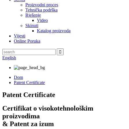
Proizvodni proces
Tehnička podrška
Rješenje
Video
Skinuti
Katalog proizvoda
Vijesti
Online Poruka
English
Dom
Patent Certificate
Patent Certificate
Certifikat o visokotehnološkim
proizvodima
& Patent za izum