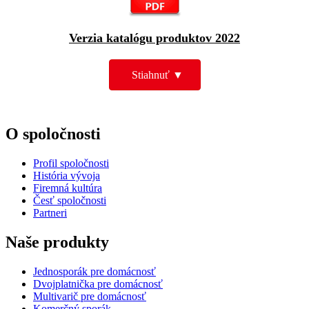
Verzia katalógu produktov 2022
Stiahnuť ▼
O spoločnosti
Profil spoločnosti
História vývoja
Firemná kultúra
Česť spoločnosti
Partneri
Naše produkty
Jednosporák pre domácnosť
Dvojplatnička pre domácnosť
Multivarič pre domácnosť
Komerčný sporák