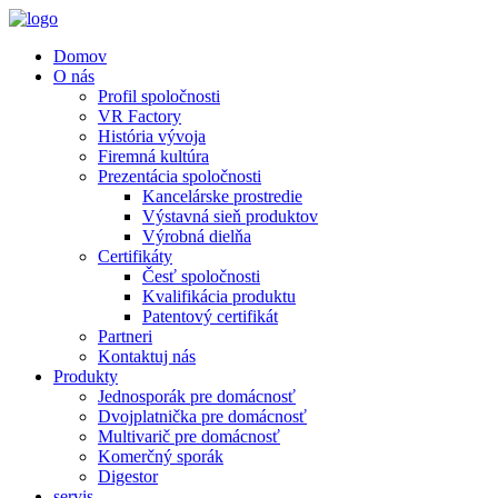
Domov
O nás
Profil spoločnosti
VR Factory
História vývoja
Firemná kultúra
Prezentácia spoločnosti
Kancelárske prostredie
Výstavná sieň produktov
Výrobná dielňa
Certifikáty
Česť spoločnosti
Kvalifikácia produktu
Patentový certifikát
Partneri
Kontaktuj nás
Produkty
Jednosporák pre domácnosť
Dvojplatnička pre domácnosť
Multivarič pre domácnosť
Komerčný sporák
Digestor
servis