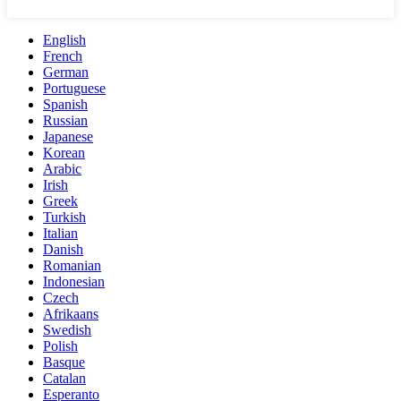
English
French
German
Portuguese
Spanish
Russian
Japanese
Korean
Arabic
Irish
Greek
Turkish
Italian
Danish
Romanian
Indonesian
Czech
Afrikaans
Swedish
Polish
Basque
Catalan
Esperanto