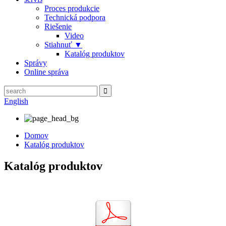
Proces produkcie
Technická podpora
Riešenie
Video
Stiahnuť ▼
Katalóg produktov
Správy
Online správa
English
Domov
Katalóg produktov
Katalóg produktov