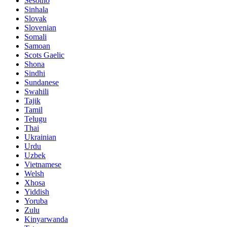
Sesotho
Sinhala
Slovak
Slovenian
Somali
Samoan
Scots Gaelic
Shona
Sindhi
Sundanese
Swahili
Tajik
Tamil
Telugu
Thai
Ukrainian
Urdu
Uzbek
Vietnamese
Welsh
Xhosa
Yiddish
Yoruba
Zulu
Kinyarwanda