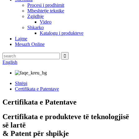
Procesi i prodhimit
Mbeshtetje teknike
Zgjidhje
Video
Shkarko
Katalogu i produkteve
Lajme
Mesazh Online
English
Shtëpi
Certifikata e Patentave
Certifikata e Patentave
Certifikata e produkteve të teknologjisë
së lartë
& Patent për shpikje