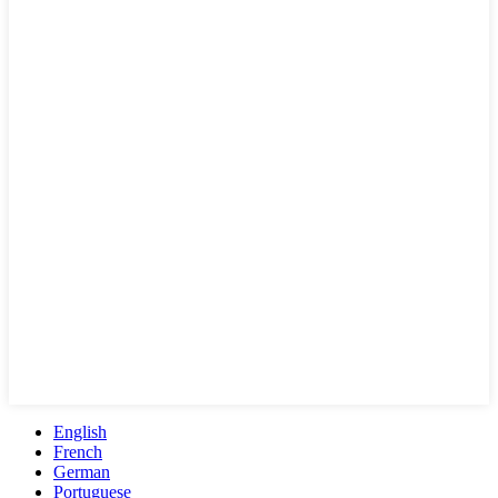
English
French
German
Portuguese