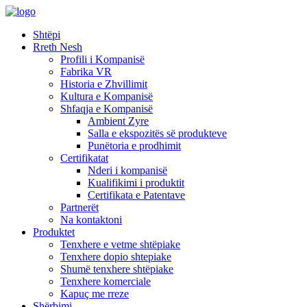
Shtëpi
Rreth Nesh
Profili i Kompanisë
Fabrika VR
Historia e Zhvillimit
Kultura e Kompanisë
Shfaqja e Kompanisë
Ambient Zyre
Salla e ekspozitës së produkteve
Punëtoria e prodhimit
Certifikatat
Nderi i kompanisë
Kualifikimi i produktit
Certifikata e Patentave
Partnerët
Na kontaktoni
Produktet
Tenxhere e vetme shtëpiake
Tenxhere dopio shtepiake
Shumë tenxhere shtëpiake
Tenxhere komerciale
Kapuç me rreze
Shërbimi