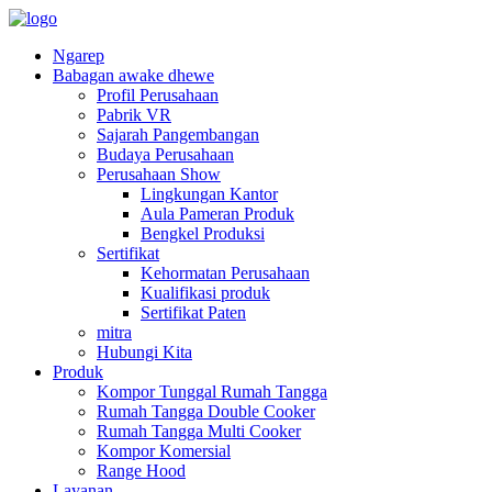
Ngarep
Babagan awake dhewe
Profil Perusahaan
Pabrik VR
Sajarah Pangembangan
Budaya Perusahaan
Perusahaan Show
Lingkungan Kantor
Aula Pameran Produk
Bengkel Produksi
Sertifikat
Kehormatan Perusahaan
Kualifikasi produk
Sertifikat Paten
mitra
Hubungi Kita
Produk
Kompor Tunggal Rumah Tangga
Rumah Tangga Double Cooker
Rumah Tangga Multi Cooker
Kompor Komersial
Range Hood
Layanan