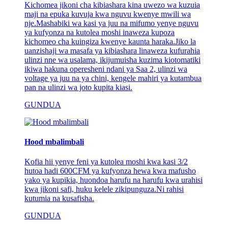
Kichomea jikoni cha kibiashara kina uwezo wa kuzuia
maji na epuka kuvuja kwa nguvu kwenye mwili wa
nje.Mashabiki wa kasi ya juu na mifumo yenye nguvu
ya kufyonza na kutolea moshi inaweza kupoza
kichomeo cha kuingiza kwenye kaunta haraka.Jiko la
uanzishaji wa masafa ya kibiashara linaweza kufurahia
ulinzi nne wa usalama, ikijumuisha kuzima kiotomatiki
ikiwa hakuna operesheni ndani ya Saa 2, ulinzi wa
voltage ya juu na ya chini, kengele mahiri ya kutambua
pan na ulinzi wa joto kupita kiasi.
GUNDUA
Hood mbalimbali
Kofia hii yenye feni ya kutolea moshi kwa kasi 3/2
hutoa hadi 600CFM ya kufyonza hewa kwa mafusho
yako ya kupikia, huondoa harufu na harufu kwa urahisi
kwa jikoni safi, huku kelele zikipunguza.Ni rahisi
kutumia na kusafisha.
GUNDUA