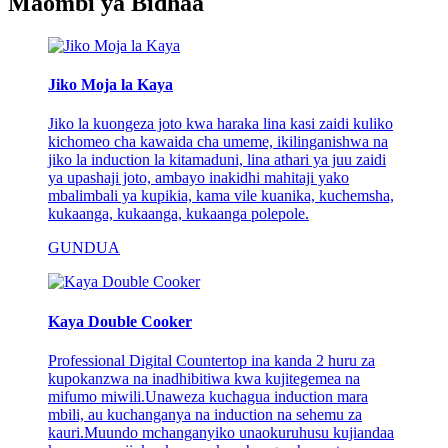
Maombi ya Bidhaa
Jiko Moja la Kaya
Jiko la kuongeza joto kwa haraka lina kasi zaidi kuliko
kichomeo cha kawaida cha umeme, ikilinganishwa na
jiko la induction la kitamaduni, lina athari ya juu zaidi
ya upashaji joto, ambayo inakidhi mahitaji yako
mbalimbali ya kupikia, kama vile kuanika, kuchemsha,
kukaanga, kukaanga, kukaanga polepole.
GUNDUA
Kaya Double Cooker
Professional Digital Countertop ina kanda 2 huru za
kupokanzwa na inadhibitiwa kwa kujitegemea na
mifumo miwili.Unaweza kuchagua induction mara
mbili, au kuchanganya na induction na sehemu za
kauri.Muundo mchanganyiko unaokuruhusu kujiandaa