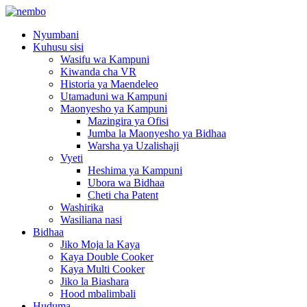
Nyumbani
Kuhusu sisi
Wasifu wa Kampuni
Kiwanda cha VR
Historia ya Maendeleo
Utamaduni wa Kampuni
Maonyesho ya Kampuni
Mazingira ya Ofisi
Jumba la Maonyesho ya Bidhaa
Warsha ya Uzalishaji
Vyeti
Heshima ya Kampuni
Ubora wa Bidhaa
Cheti cha Patent
Washirika
Wasiliana nasi
Bidhaa
Jiko Moja la Kaya
Kaya Double Cooker
Kaya Multi Cooker
Jiko la Biashara
Hood mbalimbali
Huduma