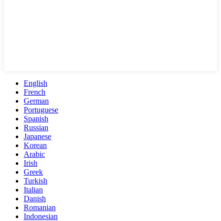
English
French
German
Portuguese
Spanish
Russian
Japanese
Korean
Arabic
Irish
Greek
Turkish
Italian
Danish
Romanian
Indonesian