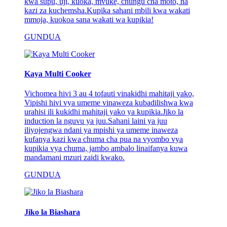
kwa supu, uji, kuoka, mvuke, chungu cha moto, na
kazi za kuchemsha.Kupika sahani mbili kwa wakati
mmoja, kuokoa sana wakati wa kupikia!
GUNDUA
Kaya Multi Cooker
Vichomea hivi 3 au 4 tofauti vinakidhi mahitaji yako,
Vipishi hivi vya umeme vinaweza kubadilishwa kwa
urahisi ili kukidhi mahitaji yako ya kupikia.Jiko la
induction la nguvu ya juu.Sahani laini ya juu
iliyojengwa ndani ya mpishi ya umeme inaweza
kufanya kazi kwa chuma cha pua na vyombo vya
kupikia vya chuma, jambo ambalo linaifanya kuwa
mandamani mzuri zaidi kwako.
GUNDUA
Jiko la Biashara