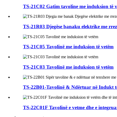
TS-21C02 Gatim tavoline me induksion të vet
TS-21R03 Djegëse banaku elektrike me rreze 
TS-21C05 Tavolinë me induksion të vetëm
TS-21C03 Tavolinë me induksion të vetëm
TS-22B01-Tavolinë & Ndërtuar në Indukt të
TS-22C01F Tavolinë e vetme dhe e integruar