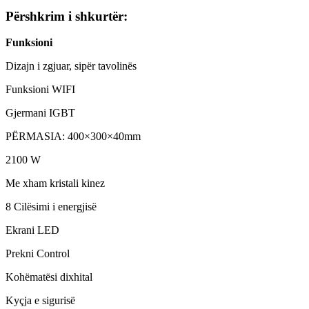
Përshkrim i shkurtër:
Funksioni
Dizajn i zgjuar, sipër tavolinës
Funksioni WIFI
Gjermani IGBT
PËRMASIA: 400×300×40mm
2100 W
Me xham kristali kinez
8 Cilësimi i energjisë
Ekrani LED
Prekni Control
Kohëmatësi dixhital
Kyçja e sigurisë