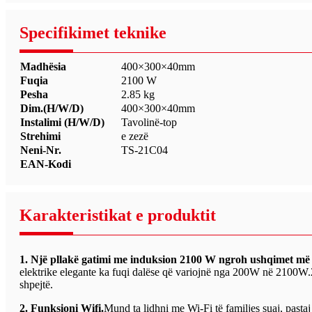
Specifikimet teknike
Madhësia
400×300×40mm
Fuqia
2100 W
Pesha
2.85 kg
Dim.(H/W/D)
400×300×40mm
Instalimi (H/W/D)
Tavolinë-top
Strehimi
e zezë
Neni-Nr.
TS-21C04
EAN-Kodi
Karakteristikat e produktit
1. Një pllakë gatimi me induksion 2100 W ngroh ushqimet më 
elektrike elegante ka fuqi dalëse që variojnë nga 200W në 2100W.2
shpejtë.
2. Funksioni Wifi.
Mund ta lidhni me Wi-Fi të familjes suaj, pastaj 