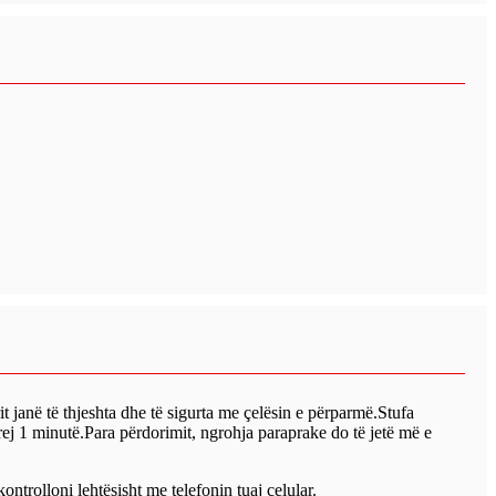
t janë të thjeshta dhe të sigurta me çelësin e përparmë.Stufa
ej 1 minutë.Para përdorimit, ngrohja paraprake do të jetë më e
ontrolloni lehtësisht me telefonin tuaj celular.