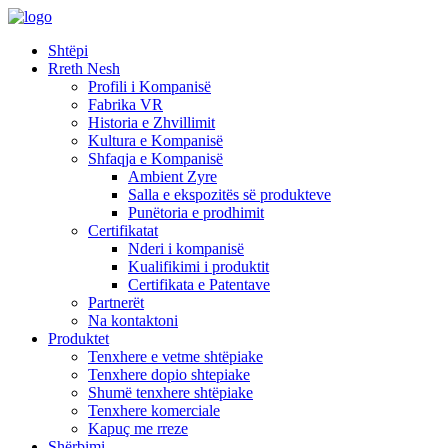
Shtëpi
Rreth Nesh
Profili i Kompanisë
Fabrika VR
Historia e Zhvillimit
Kultura e Kompanisë
Shfaqja e Kompanisë
Ambient Zyre
Salla e ekspozitës së produkteve
Punëtoria e prodhimit
Certifikatat
Nderi i kompanisë
Kualifikimi i produktit
Certifikata e Patentave
Partnerët
Na kontaktoni
Produktet
Tenxhere e vetme shtëpiake
Tenxhere dopio shtepiake
Shumë tenxhere shtëpiake
Tenxhere komerciale
Kapuç me rreze
Shërbimi