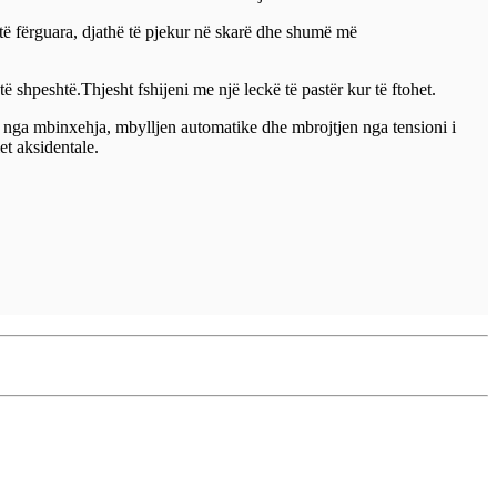
 të fërguara, djathë të pjekur në skarë dhe shumë më
të shpeshtë.Thjesht fshijeni me një leckë të pastër kur të ftohet.
n nga mbinxehja, mbylljen automatike dhe mbrojtjen nga tensioni i
et aksidentale.