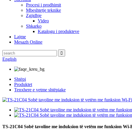
Procesi i prodhimit
Mbeshtetje teknike
Zgjidhje
Video
Shkarko
Katalogu i produkteve
Lajme
Mesazh Online
English
Shtëpi
Produktet
Tenxhere e vetme shtëpiake
TS-21C04 Sobë tavoline me induksion të vetëm me funksion Wi-