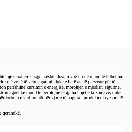
ë një tenxhere e zgjuar.është dizajni ynë i ri që mund të lidhet me
or një zonë të vetme gatimi, duke e bërë atë të përsosur për të
 përfshijnë kursimin e energjisë, mbrojtjen e mjedisit, sigurinë,
tromagnetike mund të përfitojnë të gjitha llojet e kuzhinave, duke
përdorimin e karburantit për zjarre të hapura. .produktet kryesore të
e qeramikë.