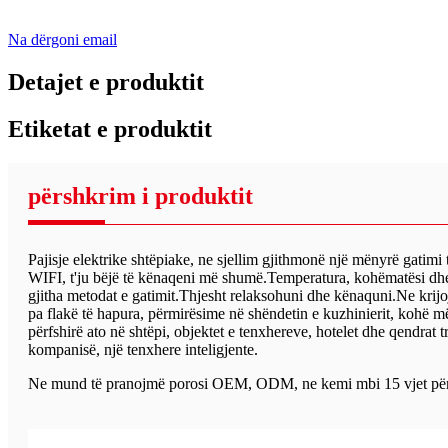
Na dërgoni email
Detajet e produktit
Etiketat e produktit
përshkrim i produktit
Pajisje elektrike shtëpiake, ne sjellim gjithmonë një mënyrë gatim
WIFI, t'ju bëjë të kënaqeni më shumë.Temperatura, kohëmatësi dhe fu
gjitha metodat e gatimit.Thjesht relaksohuni dhe kënaquni.Ne krijo
pa flakë të hapura, përmirësime në shëndetin e kuzhinierit, kohë më
përfshirë ato në shtëpi, objektet e tenxhereve, hotelet dhe qendrat 
kompanisë, një tenxhere inteligjente.
Ne mund të pranojmë porosi OEM, ODM, ne kemi mbi 15 vjet përvoj