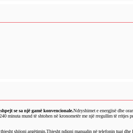
shpejt se sa një gamë konvencionale.
Ndryshimet e energjisë dhe orari
40 minuta mund të shtohen në kronometër me një rregullim të rritjes pr
thjesht shijoni argëtimin.Thjesht ndiqni manualin në telefonin tuaj dhe k