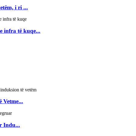
ëm, i ri ...
infra të kuqe...
 Vetme...
 Indu...