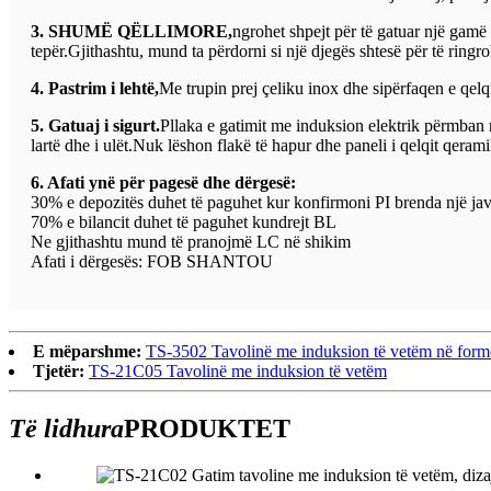
3. SHUMË QËLLIMORE,
ngrohet shpejt për të gatuar një gamë 
tepër.Gjithashtu, mund ta përdorni si një djegës shtesë për të ringro
4. Pastrim i lehtë,
Me trupin prej çeliku inox dhe sipërfaqen e qelqit
5. Gatuaj i sigurt.
Pllaka e gatimit me induksion elektrik përmban 
lartë dhe i ulët.Nuk lëshon flakë të hapur dhe paneli i qelqit qeram
6. Afati ynë për pagesë dhe dërgesë:
30% e depozitës duhet të paguhet kur konfirmoni PI brenda një jav
70% e bilancit duhet të paguhet kundrejt BL
Ne gjithashtu mund të pranojmë LC në shikim
Afati i dërgesës: FOB SHANTOU
E mëparshme:
TS-3502 Tavolinë me induksion të vetëm në for
Tjetër:
TS-21C05 Tavolinë me induksion të vetëm
Të lidhura
PRODUKTET