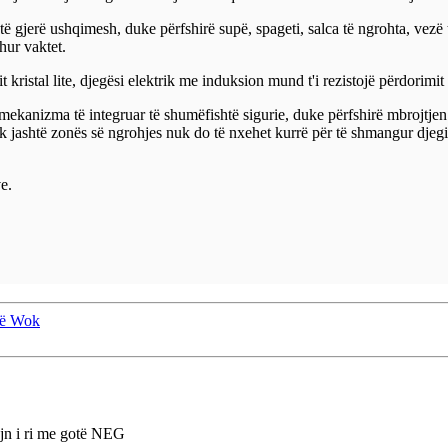
të gjerë ushqimesh, duke përfshirë supë, spageti, salca të ngrohta, vezë
hur vaktet.
 kristal lite, djegësi elektrik me induksion mund t'i rezistojë përdorimit 
mekanizma të integruar të shumëfishtë sigurie, duke përfshirë mbrojtje
ik jashtë zonës së ngrohjes nuk do të nxehet kurrë për të shmangur djegi
e.
më Wok