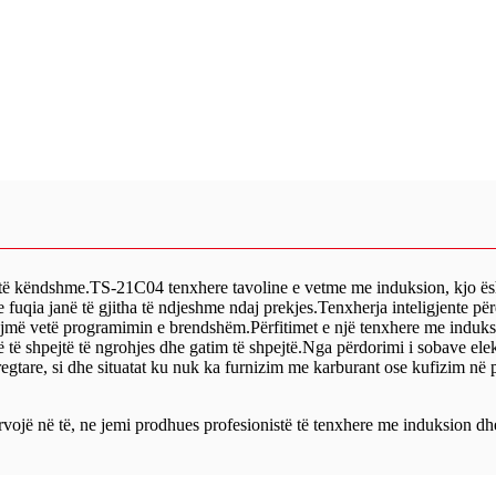
i të këndshme.TS-21C04 tenxhere tavoline e vetme me induksion, kjo ësht
qia janë të gjitha të ndjeshme ndaj prekjes.Tenxherja inteligjente përd
jmë vetë programimin e brendshëm.Përfitimet e një tenxhere me induksion
 të shpejtë të ngrohjes dhe gatim të shpejtë.Nga përdorimi i sobave elek
tregtare, si dhe situatat ku nuk ka furnizim me karburant ose kufizim në 
ë në të, ne jemi prodhues profesionistë të tenxhere me induksion dh