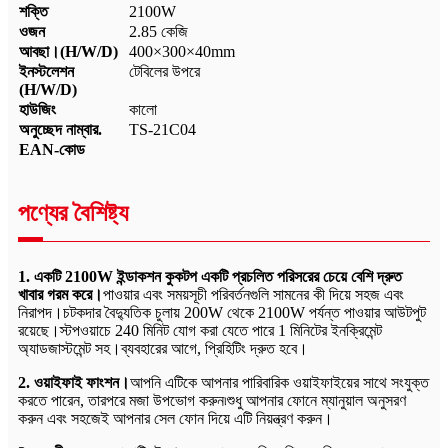
শক্তি
2100W
ওজন
2.85 কেজি
আবছা।(H/W/D)
400×300×40mm
ইনস্টলেশন
টেবিলের উপরে
(H/W/D)
হাউজিং
কালো
অনুচ্ছেদ নাম্বার.
TS-21C04
EAN-কোড
পণ্যের বৈশিষ্ট্য
1. একটি 2100W ইন্ডাকশন কুকটপ একটি প্রচলিত পরিসরের চেয়ে বেশি দ্রুত
খাবার গরম করে।
পাওয়ার এবং সময়সূচী পরিবর্তনগুলি সামনের কী দিয়ে সহজ এবং
নিরাপদ।চটকদার বৈদ্যুতিক চুলায় 200W থেকে 2100W পর্যন্ত পাওয়ার আউটপুট
রয়েছে।স্টপওয়াচে 240 মিনিট যোগ করা যেতে পারে 1 মিনিটের ইনক্রিমেন্ট
অ্যাডজাস্টমেন্ট সহ।ব্যবহারের আগে, প্রিহিটিং দ্রুত হবে।
2. ওয়াইফাই ফাংশন।
আপনি এটিকে আপনার পারিবারিক ওয়াইফাইয়ের সাথে সংযুক্ত
করতে পারেন, তারপরে মজা উপভোগ করুন৷শুধু আপনার ফোনে ম্যানুয়াল অনুসরণ
করুন এবং সহজেই আপনার সেল ফোন দিয়ে এটি নিয়ন্ত্রণ করুন।