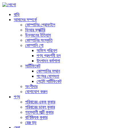
বাড়ি
আমাদের সম্পর্কে
কোম্পানির প্রোফাইল
ভিআর ফ্যাক্টরি
উন্নয়নের ইতিহাস
কোম্পানির সংস্কৃতি
কোম্পানি শো
অফিস পরিবেশ
পণ্য প্রদর্শনী হল
উৎপাদন কর্মশালা
সার্টিফিকেট
কোম্পানির সম্মান
পণ্যের যোগ্যতা
পেটেন্ট সার্টিফিকেট
অংশীদার
যোগাযোগ করুন
পণ্য
পরিবারের একক কুকার
পরিবারের ডাবল কুকার
গৃহস্থালী মাল্টি কুকার
বাণিজ্যিক কুকার
রেঞ্জ হুড
সেবা