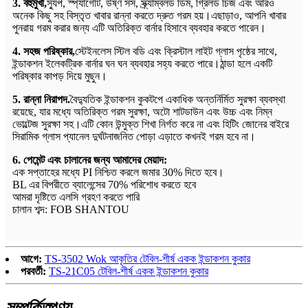
3. বহুমুখী,
স্যুপ, স্প্যাগেটি, উষ্ণ সস, স্ক্র্যাম্বলড ডিম, গ্রিলড চিজ এবং আরও
অনেক কিছু সহ বিস্তৃত খাবার রান্না করতে দ্রুত গরম হয়।এছাড়াও, আপনি খাবার
পুনরায় গরম করার জন্য এটি অতিরিক্ত বার্নার হিসাবে ব্যবহার করতে পারেন।
4. সহজ পরিষ্কার,
স্টেইনলেস স্টিল বডি এবং ক্রিস্টাল লাইট গ্লাস পৃষ্ঠের সাথে,
ইন্ডাকশন ইলেকট্রিক বার্নার ঘন ঘন ব্যবহার সহ্য করতে পারে।ঠান্ডা হলে একটি
পরিষ্কার কাপড় দিয়ে মুছুন।
5. রান্না নিরাপদ.
বৈদ্যুতিক ইন্ডাকশন কুকটপে একাধিক অন্তর্নির্মিত সুরক্ষা ব্যবস্থা
রয়েছে, যার মধ্যে অতিরিক্ত গরম সুরক্ষা, অটো শাটডাউন এবং উচ্চ এবং নিম্ন
ভোল্টেজ সুরক্ষা সহ।এটি কোন উন্মুক্ত শিখা নির্গত করে না এবং হিটিং জোনের বাইরে
সিরামিক গ্লাস প্যানেল দুর্ঘটনাজনিত পোড়া এড়াতে কখনই গরম হবে না।
6. পেমেন্ট এবং চালানের জন্য আমাদের মেয়াদ:
এক সপ্তাহের মধ্যে PI নিশ্চিত করলে জমার 30% দিতে হবে।
BL এর বিপরীতে ব্যালেন্সের 70% পরিশোধ করতে হবে
আমরা দৃষ্টিতে এলসি গ্রহণ করতে পারি
চালান শব্দ: FOB SHANTOU
আগে:
TS-3502 Wok আকৃতির টেবিল-শীর্ষ একক ইন্ডাকশন কুকার
পরবর্তী:
TS-21C05 টেবিল-শীর্ষ একক ইন্ডাকশন কুকার
সম্পর্কিত
পণ্য