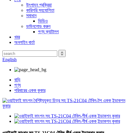
উৎপাদন প্রক্রিয়া
কারিগরি সহযোগিতা
সমাধান
ভিডিও
ডাউনলোড করুন
পণ্য ক্যাটালগ
খবর
অনলাইন বার্তা
English
বাড়ি
পণ্য
পরিবারের একক কুকার
ওয়াইফাই ফাংশন সহ TS-21C04 টেবিল-শীর্ষ একক ইন্ডাকশন কুকার