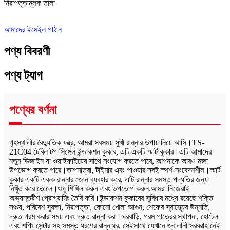
নিরাপত্তামূলক তালা
আমাদের ইমেইল পাঠান
পণ্য বিবরণী
পণ্য ট্যাগ
পণ্যের বর্ণনা
গৃহস্থালীর বৈদ্যুতিক যন্ত্র, আমরা সবসময় সুখী রান্নার উপায় নিয়ে আসি।TS-
21C04 টেবিল টপ সিঙ্গেল ইন্ডাকশন কুকার, এটি একটি স্মার্ট কুকার।এটি আমাদের
নতুন ডিজাইন যা ওয়াইফাইয়ের সাথে সংযোগ করতে পারে, আপনাকে আরও মজা
উপভোগ করতে পারে।তাপমাত্রা, টাইমার এবং পাওয়ার সবই স্পর্শ-সংবেদনশীল।স্মার্ট
কুকার একটি একক রান্নার জোন ব্যবহার করে, এটি রান্নার সমস্ত পদ্ধতির জন্য
নিখুঁত করে তোলে।শুধু শিথিল করুন এবং উপভোগ করুন.আমরা নিজেরাই
অভ্যন্তরীণ প্রোগ্রামিং তৈরি করি।ইন্ডাকশন কুকারের সুবিধার মধ্যে রয়েছে শক্তি
সঞ্চয়, পরিবেশ সুরক্ষা, নিরাপত্তা, কোনো খোলা আগুন, শেফের স্বাস্থ্যের উন্নতি,
দ্রুত গরম করার সময় এবং দ্রুত রান্না করা।ঘরবাড়ি, গরম পাত্রের স্থাপনা, হোটেল
এবং শপিং সেন্টার সহ সমস্ত ধরণের রান্নাঘর, সেইসাথে যেখানে জ্বালানী সরবরাহ নেই