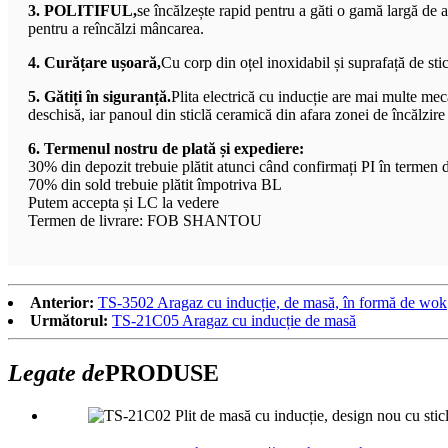
3. POLITIFUL,
se încălzește rapid pentru a găti o gamă largă de a
pentru a reîncălzi mâncarea.
4. Curățare ușoară,
Cu corp din oțel inoxidabil și suprafață de stic
5. Gătiți în siguranță.
Plita electrică cu inducție are mai multe mec
deschisă, iar panoul din sticlă ceramică din afara zonei de încălzire
6. Termenul nostru de plată și expediere:
30% din depozit trebuie plătit atunci când confirmați PI în termen
70% din sold trebuie plătit împotriva BL
Putem accepta și LC la vedere
Termen de livrare: FOB SHANTOU
Anterior:
TS-3502 Aragaz cu inducție, de masă, în formă de wok
Următorul:
TS-21C05 Aragaz cu inducție de masă
Legate de
PRODUSE