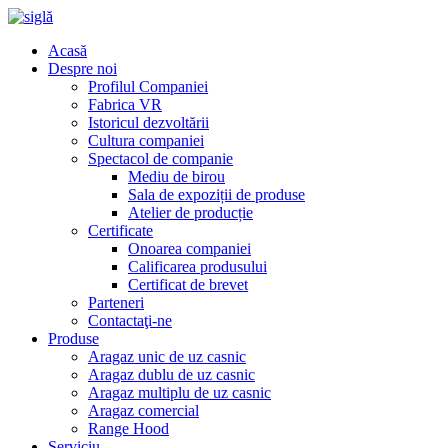
Acasă
Despre noi
Profilul Companiei
Fabrica VR
Istoricul dezvoltării
Cultura companiei
Spectacol de companie
Mediu de birou
Sala de expoziții de produse
Atelier de producție
Certificate
Onoarea companiei
Calificarea produsului
Certificat de brevet
Parteneri
Contactaţi-ne
Produse
Aragaz unic de uz casnic
Aragaz dublu de uz casnic
Aragaz multiplu de uz casnic
Aragaz comercial
Range Hood
Serviciu