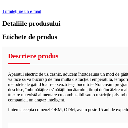
Trimiteți-ne un e-mail
Detaliile produsului
Etichete de produs
Descriere produs
Aparatul electric de uz casnic, aducem întotdeauna un mod de gătit
vă face să vă bucurați de mai multă distracție.Temperatura, temporiza
metodele de gătit.Doar relaxează-te și bucură-te.Noi creăm programa
deschise, îmbunătățirea sănătății bucătarului, timpi de încălzire mai r
în care nu există alimentare cu combustibil sau o restricție privind 
companiei, un aragaz inteligent.
Putem accepta comenzi OEM, ODM, avem peste 15 ani de experiență