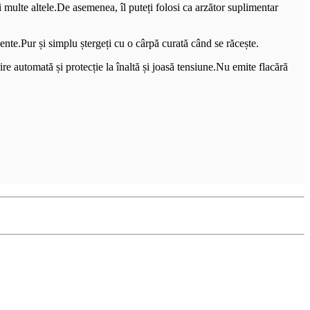
i multe altele.De asemenea, îl puteți folosi ca arzător suplimentar
cvente.Pur și simplu ștergeți cu o cârpă curată când se răcește.
re automată și protecție la înaltă și joasă tensiune.Nu emite flacără