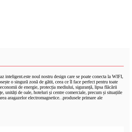
z inteligent.este noul nostru design care se poate conecta la WIFI,
sește o singură zonă de gătit, ceea ce îl face perfect pentru toate
conomii de energie, protecția mediului, siguranță, lipsa flăcării
e, unități de oale, hoteluri și centre comerciale, precum și situațiile
izarea aragazelor electromagnetice. .produsele primare ale