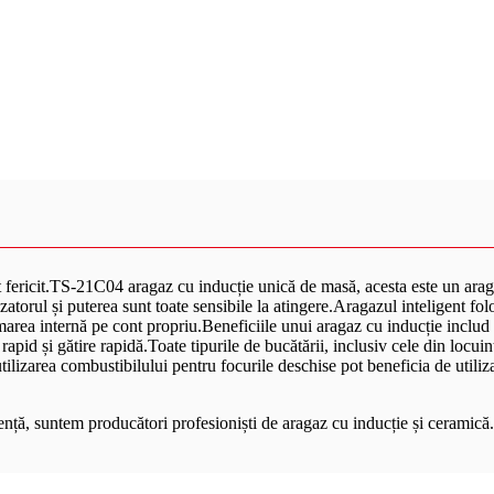
 fericit.TS-21C04 aragaz cu inducție unică de masă, acesta este un araga
torul și puterea sunt toate sensibile la atingere.Aragazul inteligent folo
rea internă pe cont propriu.Beneficiile unui aragaz cu inducție includ e
apid și gătire rapidă.Toate tipurile de bucătării, inclusiv cele din locuinț
utilizarea combustibilului pentru focurile deschise pot beneficia de util
, suntem producători profesioniști de aragaz cu inducție și ceramică.