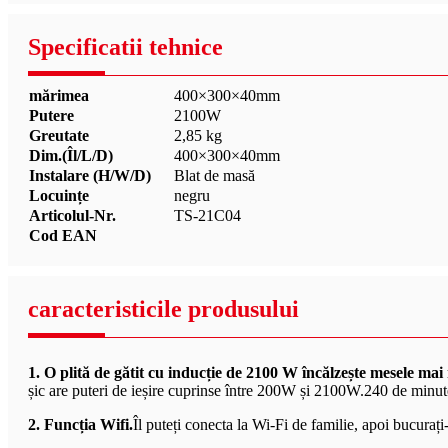
Specificatii tehnice
mărimea
400×300×40mm
Putere
2100W
Greutate
2,85 kg
Dim.(Îl/L/D)
400×300×40mm
Instalare (H/W/D)
Blat de masă
Locuințe
negru
Articolul-Nr.
TS-21C04
Cod EAN
caracteristicile produsului
1. O plită de gătit cu inducție de 2100 W încălzește mesele ma
șic are puteri de ieșire cuprinse între 200W și 2100W.240 de minute 
2. Funcția Wifi.
Îl puteți conecta la Wi-Fi de familie, apoi bucurați