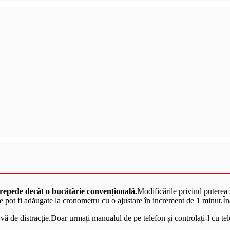
i repede decât o bucătărie convențională.
Modificările privind puterea 
pot fi adăugate la cronometru cu o ajustare în increment de 1 minut.Înai
-vă de distracție.Doar urmați manualul de pe telefon și controlați-l cu te