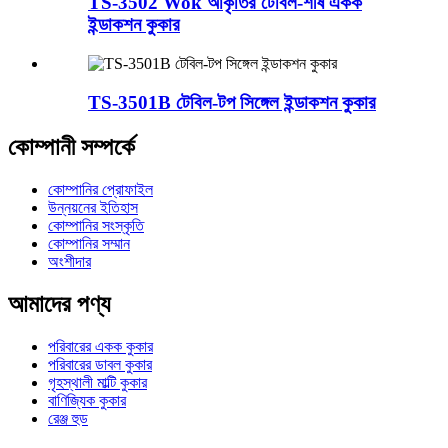
TS-3502 Wok আকৃতির টেবিল-শীর্ষ একক
ইন্ডাকশন কুকার
TS-3501B টেবিল-টপ সিঙ্গেল ইন্ডাকশন কুকার
কোম্পানী সম্পর্কে
কোম্পানির প্রোফাইল
উন্নয়নের ইতিহাস
কোম্পানির সংস্কৃতি
কোম্পানির সম্মান
অংশীদার
আমাদের পণ্য
পরিবারের একক কুকার
পরিবারের ডাবল কুকার
গৃহস্থালী মাল্টি কুকার
বাণিজ্যিক কুকার
রেঞ্জ হুড