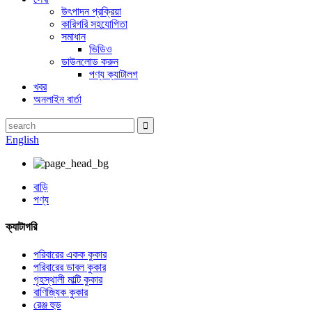
উৎপাদন প্রক্রিয়া
কারিগরি সহযোগিতা
সমাধান
ভিডিও
ডাউনলোড করুন
পণ্য ক্যাটালগ
খবর
অনলাইন বার্তা
English
বাড়ি
পণ্য
ক্যাটাগরি
পরিবারের একক কুকার
পরিবারের ডাবল কুকার
গৃহস্থালী মাল্টি কুকার
বাণিজ্যিক কুকার
রেঞ্জ হুড