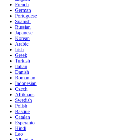
French
German
Portuguese
Spanish
Russian
Japanese
Korean
Arabic
Irish
Greek
Turkish
Italian
Danish
Romanian
Indonesian
Czech
Afrikaans
Swedish
Polish
Basque
Catalan
Esperanto
Hindi
Lao
Albanian