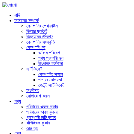
বাড়ি
আমাদের সম্পর্কে
কোম্পানির প্রোফাইল
ভিআর ফ্যাক্টরি
উন্নয়নের ইতিহাস
কোম্পানির সংস্কৃতি
কোম্পানি শো
অফিস পরিবেশ
পণ্য প্রদর্শনী হল
উৎপাদন কর্মশালা
সার্টিফিকেট
কোম্পানির সম্মান
পণ্যের যোগ্যতা
পেটেন্ট সার্টিফিকেট
অংশীদার
যোগাযোগ করুন
পণ্য
পরিবারের একক কুকার
পরিবারের ডাবল কুকার
গৃহস্থালী মাল্টি কুকার
বাণিজ্যিক কুকার
রেঞ্জ হুড
সেবা