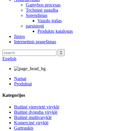
Gamybos procesas
Techninė pagalba
Sprendimas
Vaizdo įrašas
parsisiųsti
Produktų katalogas
žinios
Internetinis pranešimas
English
Namai
Produktai
Kategorijos
Buitinė vienvietė viryklė
Buitinė dviguba viryklė
Buitinė multivaryklė
Komercinė viryklė
Gartraukis