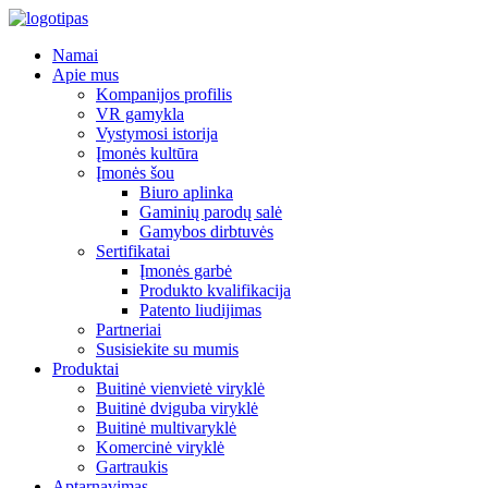
Namai
Apie mus
Kompanijos profilis
VR gamykla
Vystymosi istorija
Įmonės kultūra
Įmonės šou
Biuro aplinka
Gaminių parodų salė
Gamybos dirbtuvės
Sertifikatai
Įmonės garbė
Produkto kvalifikacija
Patento liudijimas
Partneriai
Susisiekite su mumis
Produktai
Buitinė vienvietė viryklė
Buitinė dviguba viryklė
Buitinė multivaryklė
Komercinė viryklė
Gartraukis
Aptarnavimas