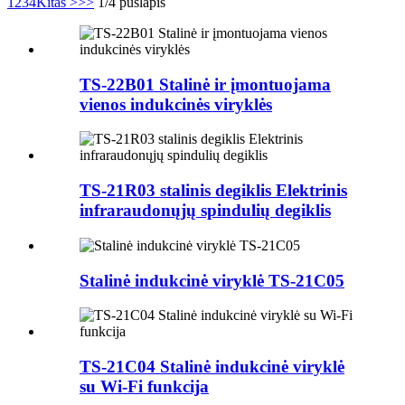
1
2
3
4
Kitas >
>>
1/4 puslapis
TS-22B01 Stalinė ir įmontuojama
vienos indukcinės viryklės
TS-21R03 stalinis degiklis Elektrinis
infraraudonųjų spindulių degiklis
Stalinė indukcinė viryklė TS-21C05
TS-21C04 Stalinė indukcinė viryklė
su Wi-Fi funkcija