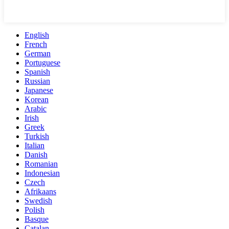
English
French
German
Portuguese
Spanish
Russian
Japanese
Korean
Arabic
Irish
Greek
Turkish
Italian
Danish
Romanian
Indonesian
Czech
Afrikaans
Swedish
Polish
Basque
Catalan