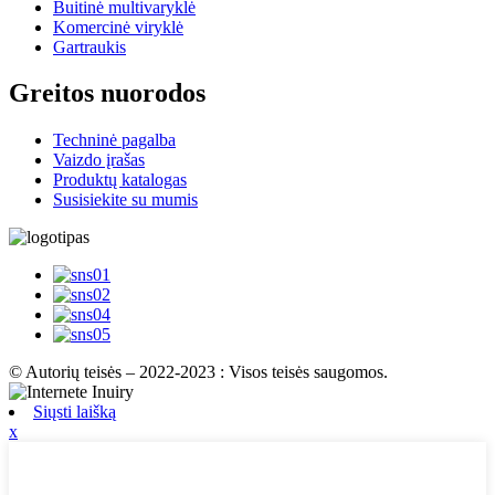
Buitinė multivaryklė
Komercinė viryklė
Gartraukis
Greitos nuorodos
Techninė pagalba
Vaizdo įrašas
Produktų katalogas
Susisiekite su mumis
© Autorių teisės – 2022-2023 : Visos teisės saugomos.
Siųsti laišką
x