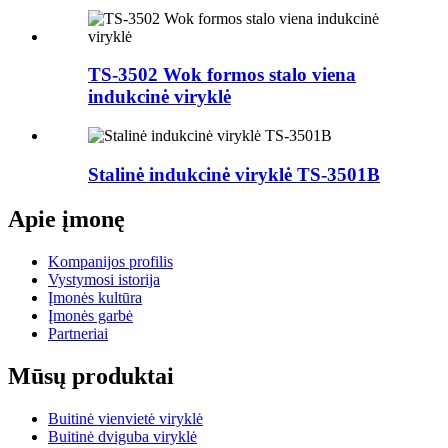
TS-3502 Wok formos stalo viena
indukcinė viryklė
Stalinė indukcinė viryklė TS-3501B
Apie įmonę
Kompanijos profilis
Vystymosi istorija
Įmonės kultūra
Įmonės garbė
Partneriai
Mūsų produktai
Buitinė vienvietė viryklė
Buitinė dviguba viryklė