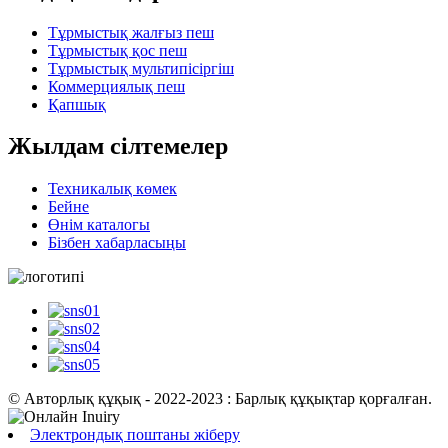
Тұрмыстық жалғыз пеш
Тұрмыстық қос пеш
Тұрмыстық мультипісіргіш
Коммерциялық пеш
Қапшық
Жылдам сілтемелер
Техникалық көмек
Бейне
Өнім каталогы
Бізбен хабарласыңы
© Авторлық құқық - 2022-2023 : Барлық құқықтар қорғалған.
Электрондық поштаны жіберу