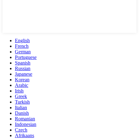
English
French
German
Portuguese
Spanish
Russian
Japanese
Korean
Arabic
Irish
Greek
Turkish
Italian
Danish
Romanian
Indonesian
Czech
Afrikaans