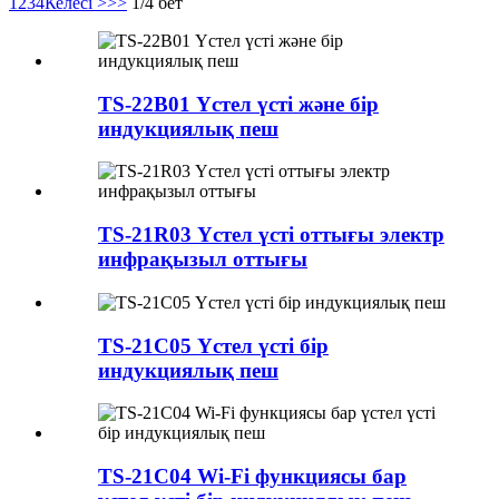
1
2
3
4
Келесі >
>>
1/4 бет
TS-22B01 Үстел үсті және бір
индукциялық пеш
TS-21R03 Үстел үсті оттығы электр
инфрақызыл оттығы
TS-21C05 Үстел үсті бір
индукциялық пеш
TS-21C04 Wi-Fi функциясы бар