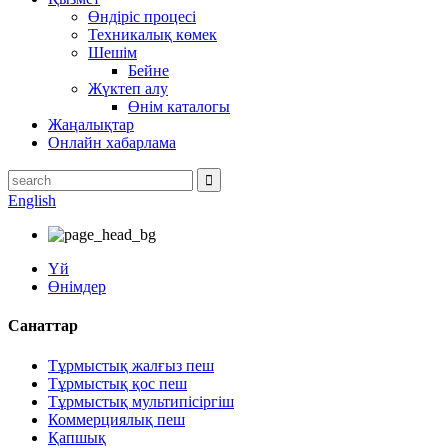
Өндіріс процесі
Техникалық көмек
Шешім
Бейне
Жүктеп алу
Өнім каталогы
Жаңалықтар
Онлайн хабарлама
English
Үй
Өнімдер
Санаттар
Тұрмыстық жалғыз пеш
Тұрмыстық қос пеш
Тұрмыстық мультипісіргіш
Коммерциялық пеш
Қапшық