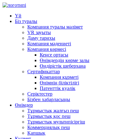
Үй
Біз туралы
Компания туралы мәлімет
VR зауыты
Даму тарихы
Компания мәдениеті
Компания көрмесі
Кеңсе ортасы
Өнімдердің көрме залы
Өндірістік шеберхана
Сертификаттар
Компания құрметі
Өнімнің біліктілігі
Патенттік куәлік
Серіктестер
Бізбен хабарласыңы
Өнімдер
Тұрмыстық жалғыз пеш
Тұрмыстық қос пеш
Тұрмыстық мультипісіргіш
Коммерциялық пеш
Қапшық
Қызмет