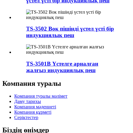
үстел үсті бір индукциялық пеш
TS-3502 Вок пішінді үстел үсті бір
индукциялық пеш
TS-3501B Үстелге арналған
жалғыз индукциялық пеш
Компания туралы
Компания туралы мәлімет
Даму тарихы
Компания мәдениеті
Компания құрметі
Серіктестер
Біздің өнімдер