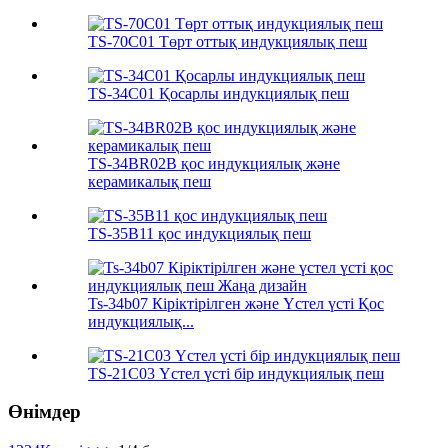
TS-70C01 Төрт оттық индукциялық пеш
TS-34C01 Қосарлы индукциялық пеш
TS-34BR02B қос индукциялық және
керамикалық пеш
TS-35B11 қос индукциялық пеш
Ts-34b07 Кіріктірілген және Үстел үсті Қос
индукциялық...
TS-21C03 Үстел үсті бір индукциялық пеш
Өнімдер