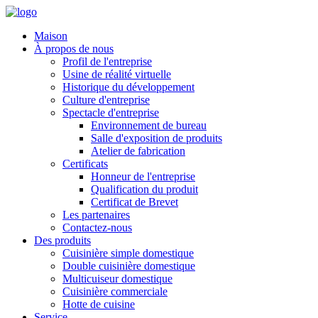
Maison
À propos de nous
Profil de l'entreprise
Usine de réalité virtuelle
Historique du développement
Culture d'entreprise
Spectacle d'entreprise
Environnement de bureau
Salle d'exposition de produits
Atelier de fabrication
Certificats
Honneur de l'entreprise
Qualification du produit
Certificat de Brevet
Les partenaires
Contactez-nous
Des produits
Cuisinière simple domestique
Double cuisinière domestique
Multicuiseur domestique
Cuisinière commerciale
Hotte de cuisine
Service